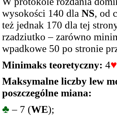
W protokole rozdania domi
wysokości 140 dla
NS
, od 
też jednak 170 dla tej stron
rzadziutko – zarówno min
wpadkowe 50 po stronie pr
♥
Minimaks teoretyczny:
4
Maksymalne liczby lew mo
poszczególne miana:
♣
– 7 (
WE
);