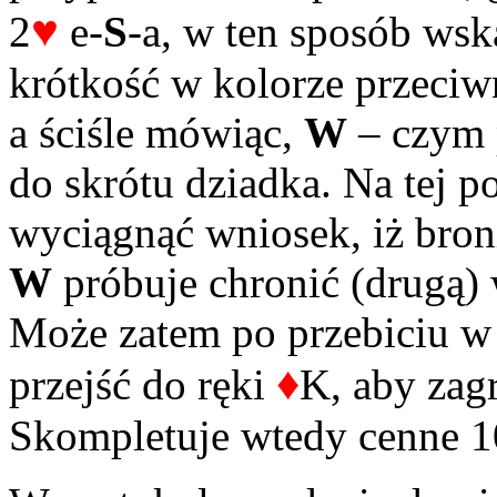
♥
2
e-
S
-a, w ten sposób ws
krótkość w kolorze przeciw
a ściśle mówiąc,
W
– czym p
do skrótu dziadka. Na tej 
wyciągnąć wniosek, iż bron
W
próbuje chronić (drugą) 
Może zatem po przebiciu w d
♦
przejść do ręki
K, aby zag
Skompletuje wtedy cenne 1