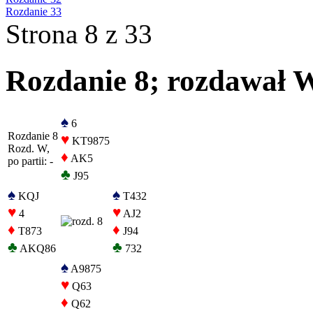
Rozdanie 33
Strona 8 z 33
Rozdanie 8; rozdawał W,
♠
6
Rozdanie 8
♥
KT9875
Rozd. W,
♦
AK5
po partii: -
♣
J95
♠
♠
KQJ
T432
♥
♥
4
AJ2
♦
♦
T873
J94
♣
♣
AKQ86
732
♠
A9875
♥
Q63
♦
Q62