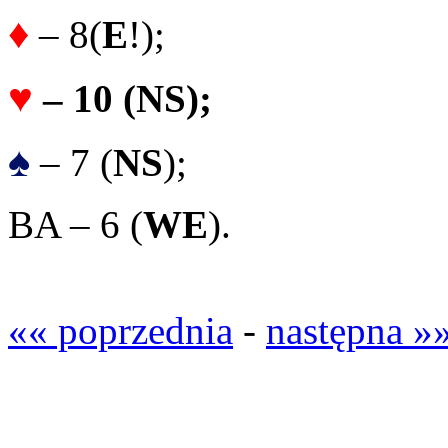
♦
– 8(
E
!);
♥
– 10 (
NS
);
♠
– 7 (
NS
);
BA – 6 (
WE
).
«« poprzednia
-
następna »