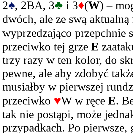
♠
♣
♦
2
, 2BA, 3
i 3
(
W
) – mo
dwóch, ale ze swą aktualną
wyprzedzająco przepchnie s
przeciwko tej grze
E
zaataku
trzy razy w ten kolor, do sk
pewne, ale aby zdobyć takż
musiałby w pierwszej rundz
♥
przeciwko
W w ręce
E
. B
tak nie postąpi, może jedn
przypadkach. Po pierwsze,