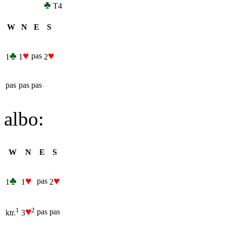
♣
T4
W
N
E
S
♣
♥
♥
pas
1
1
2
pas
pas
pas
albo:
W
N
E
S
♣
♥
♥
pas
1
1
2
♥
2
1
pas
pas
3
ktr.