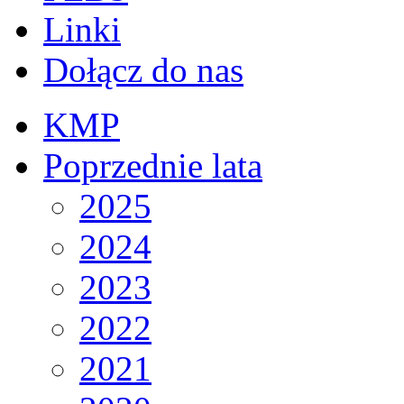
Linki
Dołącz do nas
KMP
Poprzednie lata
2025
2024
2023
2022
2021