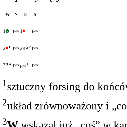
W
N
E
S
♣
♦
pas
pas
1
1
♦
1
2
pas
pas
2
2BA
3
3BA
pas
pas
pas
1
sztuczny forsing do końc
2
układ zrównoważony i „co
3
W
wskazał już „coś” w karc