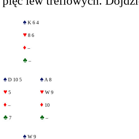
pięć lew treflowych. Dojdzi
♠
K 6 4
♥
8 6
♦
–
♣
–
♠
♠
D 10 5
A 8
♥
♥
5
W 9
♦
♦
–
10
♣
♣
7
–
♠
W 9