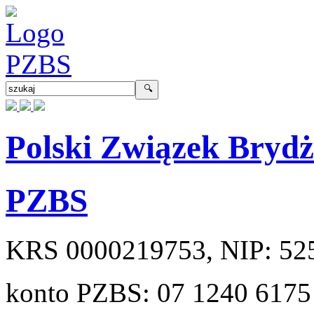
Polski Związek Bryd
PZBS
KRS
0000219753
, NIP:
52
konto PZBS:
07 1240 6175