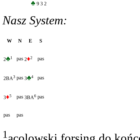
♣
9 3 2
Nasz System:
W
N
E
S
♣
♦
1
2
pas
pas
2
2
♣
4
3
pas
pas
3
2BA
♦
5
6
pas
pas
3
3BA
pas
pas
1
acolowski forsing do końcó