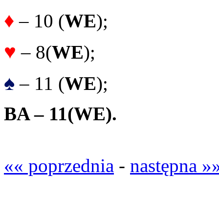
♦
– 10 (
WE
);
♥
– 8(
WE
);
♠
– 11 (
WE
);
BA – 11
(WE).
«« poprzednia
-
następna »