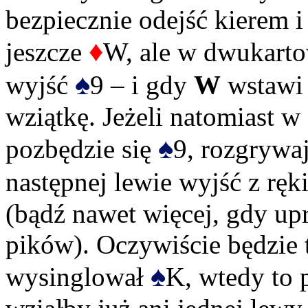
bezpiecznie odejść kierem 
♦
jeszcze
W, ale w dwukarto
♠
wyjść
9 – i gdy
W
wstawi 
wziątkę. Jeżeli natomiast 
♠
pozbędzie się
9, rozgrywaj
następnej lewie wyjść z ręk
(bądź nawet więcej, gdy up
pików). Oczywiście będzie 
♠
wysinglował
K, wtedy to 