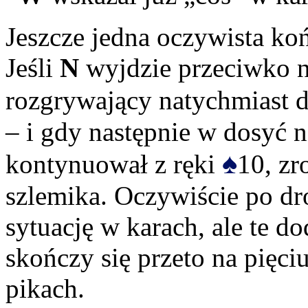
Jeszcze jedna oczywista ko
Jeśli
N
wyjdzie przeciwko n
rozgrywający natychmiast d
– i gdy następnie w dosyć 
♠
kontynuował z ręki
10, zr
szlemika. Oczywiście po d
sytuację w karach, ale te d
skończy się przeto na pięciu
pikach.