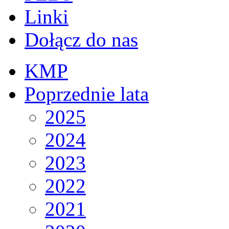
Linki
Dołącz do nas
KMP
Poprzednie lata
2025
2024
2023
2022
2021