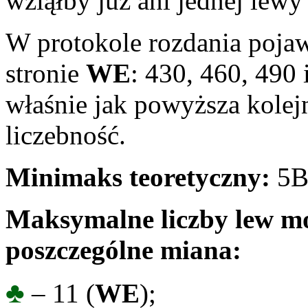
wziąłby już ani jednej lewy 
W protokole rozdania pojaw
stronie
WE
: 430, 460, 490 
właśnie jak powyższa kolejno
liczebność.
Minimaks teoretyczny:
5B
Maksymalne liczby lew mo
poszczególne miana:
♣
– 11 (
WE
);