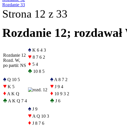
Rozdanie 33
Strona 12 z 33
Rozdanie 12; rozdawał 
♠
K 6 4 3
Rozdanie 12
♥
8 7 6 2
Rozd. W,
♦
5 4
po partii: NS
♣
10 8 5
♠
♠
Q 10 5
A 8 7 2
♥
♥
K 5
J 9 4
♦
♦
A K Q
10 9 3 2
♣
♣
A K Q 7 4
J 6
♠
J 9
♥
A Q 10 3
♦
J 8 7 6