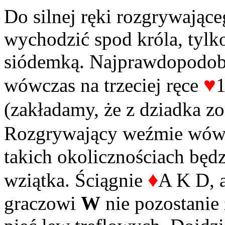
Do silnej ręki rozgrywając
wychodzić spod króla, tylk
siódemką. Najprawdopodobn
♥
wówczas na trzeciej ręce
1
(zakładamy, że z dziadka z
Rozgrywający weźmie wówc
takich okolicznościach będz
♦
wziątka. Ściągnie
A K D, a
graczowi
W
nie pozostanie 