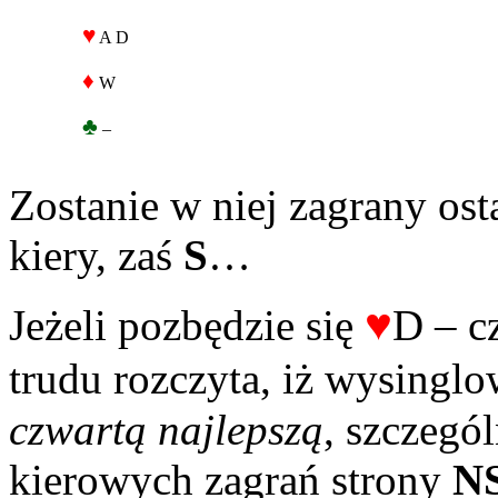
♥
A D
♦
W
♣
–
Zostanie w niej zagrany osta
kiery, zaś
S
…
♥
Jeżeli pozbędzie się
D – c
trudu rozczyta, iż wysinglo
czwartą najlepszą
, szczegó
kierowych zagrań strony
N