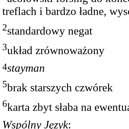
treflach i bardzo ładne, wy
2
standardowy negat
3
układ zrównoważony
4
stayman
5
brak starszych czwórek
6
karta zbyt słaba na ewent
Wspólny Język
: