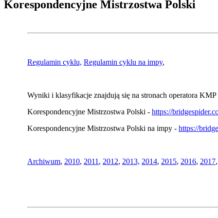
Korespondencyjne Mistrzostwa Polski
Regulamin cyklu,
Regulamin cyklu na impy
,
Wyniki i klasyfikacje znajdują się na stronach operatora KMP 
Korespondencyjne Mistrzostwa Polski -
https://bridgespider
Korespondencyjne Mistrzostwa Polski na impy -
https://brid
Archiwum
,
2010
,
2011
,
2012
,
2013,
2014
,
2015
,
2016
,
2017