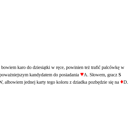
bowiem karo do dziesiątki w ręce, powinien też trafić palcówkę w
♥
o poważniejszym kandydatem do posiadania
A. Słowem, gracz
S
♦
W, albowiem jednej karty tego koloru z dziadka pozbędzie się na
D.