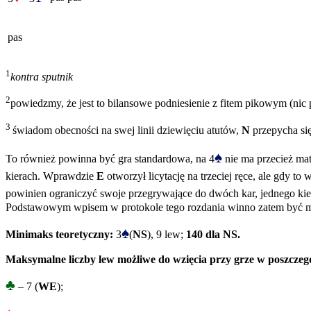
pas
1
kontra sputnik
2
powiedzmy, że jest to bilansowe podniesienie z fitem pikowym (nic p
3
świadom obecności na swej linii dziewięciu atutów,
N
przepycha się
♠
To również powinna być gra standardowa, na 4
nie ma przecież mat
kierach. Wprawdzie
E
otworzył licytację na trzeciej ręce, ale gdy to 
powinien ograniczyć swoje przegrywające do dwóch kar, jednego kiera
Podstawowym wpisem w protokole tego rozdania winno zatem być 
♠
Minimaks teoretyczny:
3
(
NS
), 9 lew;
140 dla NS.
Maksymalne liczby lew możliwe do wzięcia przy grze w poszczeg
♣
– 7 (
WE
);