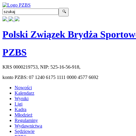
Polski Związek Brydża Sportow
PZBS
KRS
0000219753
, NIP:
525-16-56-918
,
konto PZBS:
07 1240 6175 1111 0000 4577 6692
Nowości
Kalendarz
Wyniki
Ligi
Kadra
Młodzież
Regulaminy
Wydawnictwa
Sędziowie