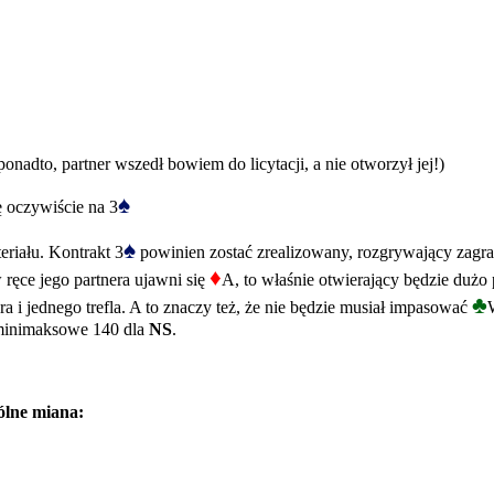
onadto, partner wszedł bowiem do licytacji, a nie otworzył jej!)
♠
 oczywiście na 3
♠
eriału. Kontrakt 3
powinien zostać zrealizowany, rozgrywający zagra 
♦
w ręce jego partnera ujawni się
A, to właśnie otwierający będzie duż
♣
 i jednego trefla. A to znaczy też, że nie będzie musiał impasować
minimaksowe 140 dla
NS
.
ólne miana: