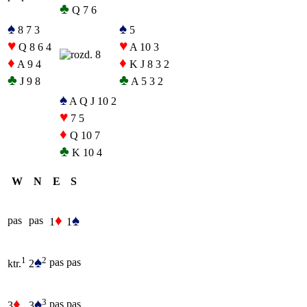
♣
Q 7 6
♠
♠
8 7 3
5
♥
♥
Q 8 6 4
A 10 3
♦
♦
A 9 4
K J 8 3 2
♣
♣
J 9 8
A 5 3 2
♠
A Q J 10 2
♥
7 5
♦
Q 10 7
♣
K 10 4
W
N
E
S
♦
♠
pas
pas
1
1
♠
2
1
pas
pas
2
ktr.
♦
♠
3
pas
pas
3
3