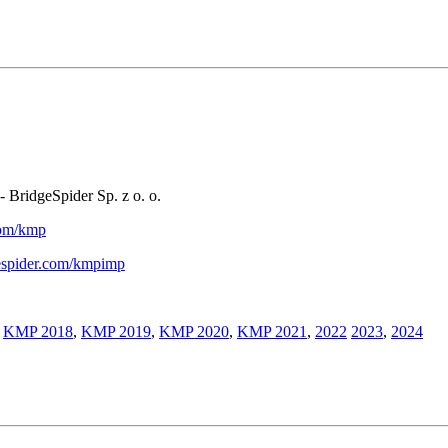
- BridgeSpider Sp. z o. o.
.com/kmp
gespider.com/kmpimp
,
KMP 2018
,
KMP 2019
,
KMP 2020
,
KMP 2021
,
2022
2023
,
2024