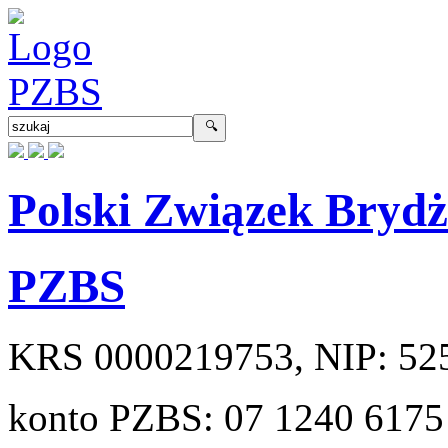
Polski Związek Bryd
PZBS
KRS
0000219753
, NIP:
52
konto PZBS:
07 1240 6175