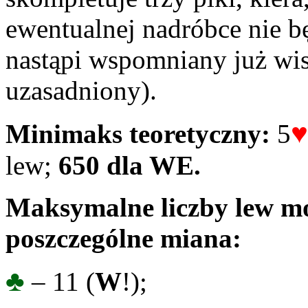
ewentualnej nadróbce nie 
nastąpi wspomniany już wist
uzasadniony).
♥
Minimaks teoretyczny:
5
lew;
65
0 dla WE.
Maksymalne liczby lew mo
poszczególne miana:
♣
– 11 (
W
!);