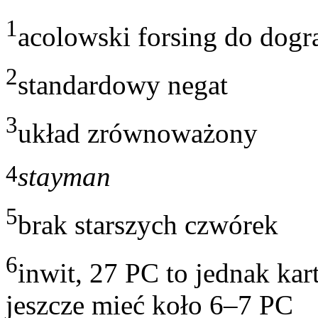
1
acolowski forsing do dogr
2
standardowy negat
3
układ zrównoważony
4
stayman
5
brak starszych czwórek
6
inwit, 27 PC to jednak kar
jeszcze mieć koło 6–7 PC