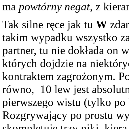
ma
powtórny negat,
z kier
Tak silne ręce jak tu
W
zdar
takim wypadku wszystko za
partner, tu nie dokłada on 
których dojdzie na niektóryc
kontraktem zagrożonym. Pon
równo, 10 lew jest absolutn
pierwszego wistu (tylko p
Rozgrywający po prostu wyr
skompletuje trzy piki, kiera,