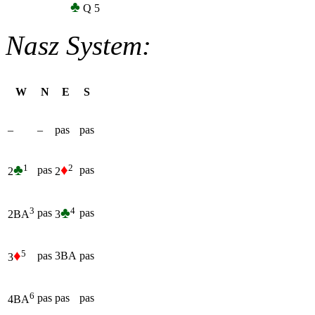
♣
Q 5
Nasz System:
W
N
E
S
–
–
pas
pas
♣
♦
1
2
pas
pas
2
2
♣
4
3
pas
pas
3
2BA
♦
5
pas
3BA
pas
3
6
pas
pas
pas
4BA