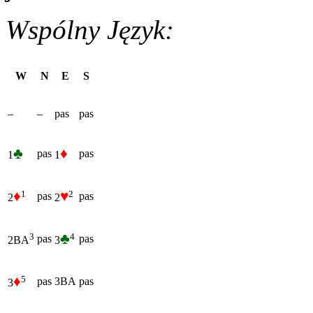
Wspólny Język:
W
N
E
S
–
–
pas
pas
♣
♦
pas
pas
1
1
♦
♥
1
2
pas
pas
2
2
♣
4
3
pas
pas
3
2BA
♦
5
pas
3BA
pas
3