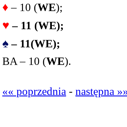
♦
– 10 (
WE
);
♥
– 11 (
WE);
♠
– 11
(WE);
BA – 10 (
WE
).
«« poprzednia
-
następna »