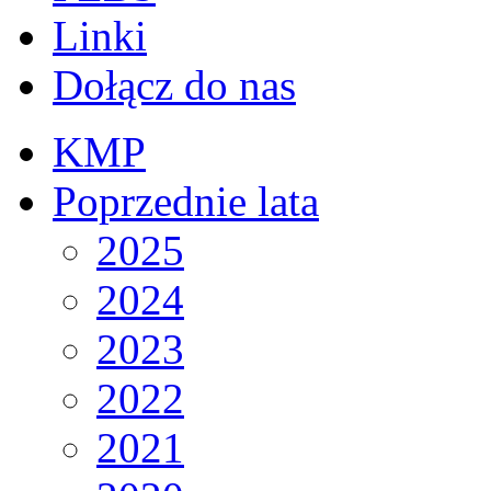
Linki
Dołącz do nas
KMP
Poprzednie lata
2025
2024
2023
2022
2021