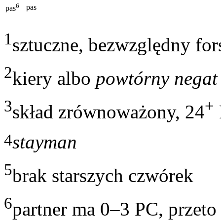
6
pas
pas
1
sztuczne, bezwzględny for
2
kiery albo
powtórny negat
3
+
skład zrównoważony, 24
4
stayman
5
brak starszych czwórek
6
partner ma 0–3 PC, przeto