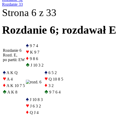
Rozdanie 33
Strona 6 z 33
Rozdanie 6; rozdawał E
♠
9 7 4
Rozdanie 6
♥
K 9 7
Rozd. E,
♦
9 8 6
po partii: EW
♣
J 10 3 2
♠
♠
A K Q
6 5 2
♥
♥
A 4
Q 10 8 5
♦
♦
A K 10 7 5
3 2
♣
♣
A K 8
9 7 6 4
♠
J 10 8 3
♥
J 6 3 2
♦
Q J 4