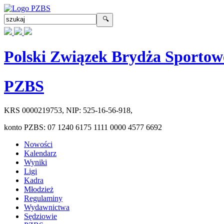
Polski Związek Brydża Sportow
PZBS
KRS
0000219753
, NIP:
525-16-56-918
,
konto PZBS:
07 1240 6175 1111 0000 4577 6692
Nowości
Kalendarz
Wyniki
Ligi
Kadra
Młodzież
Regulaminy
Wydawnictwa
Sędziowie