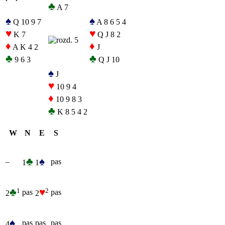
♣
A 7
♠
♠
Q 10 9 7
A 8 6 5 4
♥
♥
K 7
Q J 8 2
♦
♦
A K 4 2
J
♣
♣
9 6 3
Q J 10
♠
J
♥
10 9 4
♦
10 9 8 3
♣
K 8 5 4 2
W
N
E
S
♣
♠
–
pas
1
1
♣
♥
1
2
pas
pas
2
2
♠
pas
pas
pas
4