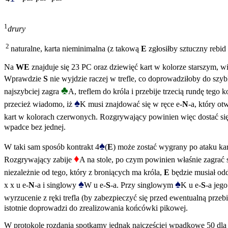
1
drury
2
naturalne, karta nieminimalna (z takową
E
zgłosiłby sztuczny rebid
Na
WE
znajduje się 23 PC oraz dziewięć kart w kolorze starszym, w
Wprawdzie
S
nie wyjdzie raczej w trefle, co doprowadziłoby do szyb
♣
najszybciej zagra
A, treflem do króla i przebije trzecią rundę tego
♠
przecież wiadomo, iż
K musi znajdować się w ręce e-
N
-a, który ot
kart w kolorach czerwonych. Rozgrywający powinien więc dostać się
wpadce bez jednej.
♠
W taki sam sposób kontrakt 4
(
E
) może zostać wygrany po ataku 
♦
Rozgrywający zabije
A na stole, po czym powinien właśnie zagrać
niezależnie od tego, który z broniących ma króla,
E
będzie musiał odd
♠
♠
x x u e-
N
-a i singlowy
W u e-
S
-a. Przy singlowym
K u e-
S
-a jeg
wyrzucenie z ręki trefla (by zabezpieczyć się przed ewentualną przeb
istotnie doprowadzi do zrealizowania końcówki pikowej.
W protokole rozdania spotkamy jednak najczęściej wpadkowe 50 dl