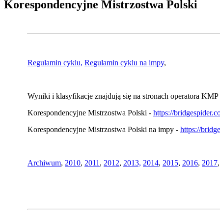
Korespondencyjne Mistrzostwa Polski
Regulamin cyklu,
Regulamin cyklu na impy
,
Wyniki i klasyfikacje znajdują się na stronach operatora KMP 
Korespondencyjne Mistrzostwa Polski -
https://bridgespider
Korespondencyjne Mistrzostwa Polski na impy -
https://brid
Archiwum
,
2010
,
2011
,
2012
,
2013,
2014
,
2015
,
2016
,
2017