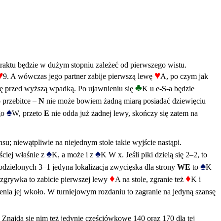
traktu będzie w dużym stopniu zależeć od pierwszego wistu.
♥
♥
9. A wówczas jego partner zabije pierwszą lewę
A, po czym jak
♣
 się przed wyższą wpadką. Po ujawnieniu się
K u e-
S
-a będzie
o przebitce –
N
nie może bowiem żadną miarą posiadać dziewięciu
♠
go
W, przeto
E
nie odda już żadnej lewy, skończy się zatem na
su; niewątpliwie na niejednym stole takie wyjście nastąpi.
♠
♠
ęściej właśnie z
K, a może i z
K W x. Jeśli piki dzielą się 2–2, to
♠
odzielonych 3–1 jedyna lokalizacja zwycięska dla strony
WE
to
K
♦
♦
zgrywka to zabicie pierwszej lewy
A na stole, zgranie też
K i
nia jej wkoło. W turniejowym rozdaniu to zagranie na jedyną szansę
. Znajdą się nim też jedynie częściówkowe 140 oraz 170 dla tej