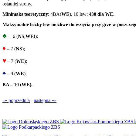
ostatniej strony.
Minimaks teoretyczny
: 4BA(
WE
), 10 lew;
430 dla WE.
Maksymalne liczby lew możliwe do wzięcia przy grze w poszczeg
♣
– 6 (
NS
,
WE
!);
♦
– 7 (
NS
);
♥
– 7 (
WE
);
♠
– 9 (
WE
);
BA – 10 (WE).
«« poprzednia
-
następna »»