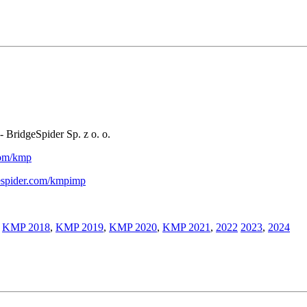
- BridgeSpider Sp. z o. o.
.com/kmp
gespider.com/kmpimp
,
KMP 2018
,
KMP 2019
,
KMP 2020
,
KMP 2021
,
2022
2023
,
2024