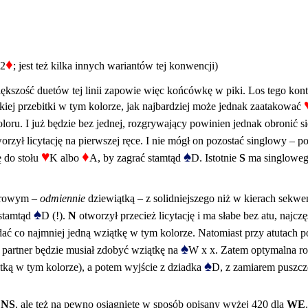
♦
 2
; jest też kilka innych wariantów tej konwencji)
iększość duetów tej linii zapowie więc końcówkę w piki. Los tego kon
kiej przebitki w tym kolorze, jak najbardziej może jednak zaatakować
 koloru. I już będzie bez jednej, rozgrywający powinien jednak obronić
worzył licytację na pierwszej ręce. I nie mógł on pozostać singlowy – p
♥
♦
♠
 do stołu
K albo
A, by zagrać stamtąd
D. Istotnie
S
ma singlowe
karowym –
odmiennie
dziewiątką – z solidniejszego niż w kierach sekwen
♠
 stamtąd
D (!).
N
otworzył przecież licytację i ma słabe bez atu, najcz
ać co najmniej jedną wziątkę w tym kolorze. Natomiast przy atutach p
♠
o partner będzie musiał zdobyć wziątkę na
W x x. Zatem optymalna ro
♠
itką w tym kolorze), a potem wyjście z dziadka
D, z zamiarem puszcze
a
NS
, ale też na pewno osiągnięte w sposób opisany wyżej 420 dla
WE