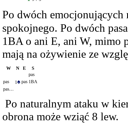
Po dwóch emocjonujących r
spokojnego. Po dwóch pasa
1BA o ani E, ani W, mimo p
mają na ożywienie ze względ
W
N
E
S
pas
♠
pas
pas
1BA
1
pas…
Po naturalnym ataku w kier
obrona może wziąć 8 lew.