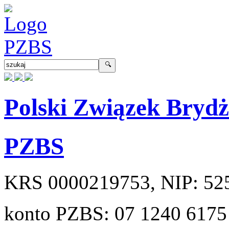
Polski Związek Bryd
PZBS
KRS
0000219753
, NIP:
52
konto PZBS:
07 1240 6175