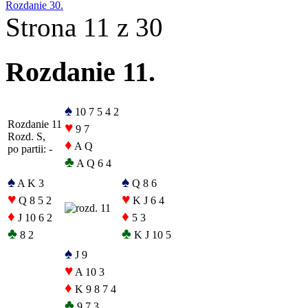
Rozdanie 30.
Strona 11 z 30
Rozdanie 11.
♠
10 7 5 4 2
Rozdanie 11
♥
9 7
Rozd. S,
♦
A Q
po partii: -
♣
A Q 6 4
♠
♠
A K 3
Q 8 6
♥
♥
Q 8 5 2
K J 6 4
♦
♦
J 10 6 2
5 3
♣
♣
8 2
K J 10 5
♠
J 9
♥
A 10 3
♦
K 9 8 7 4
♣
9 7 3