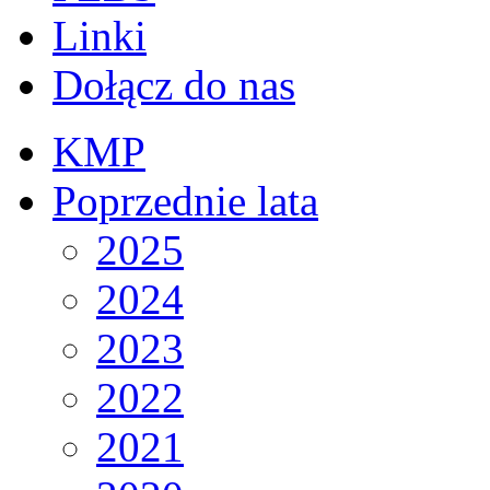
Linki
Dołącz do nas
KMP
Poprzednie lata
2025
2024
2023
2022
2021