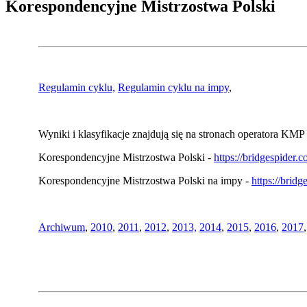
Korespondencyjne Mistrzostwa Polski
Regulamin cyklu,
Regulamin cyklu na impy
,
Wyniki i klasyfikacje znajdują się na stronach operatora KMP 
Korespondencyjne Mistrzostwa Polski -
https://bridgespider
Korespondencyjne Mistrzostwa Polski na impy -
https://brid
Archiwum
,
2010
,
2011
,
2012
,
2013,
2014
,
2015
,
2016
,
2017