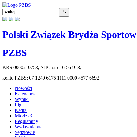
Polski Związek Brydża Sportow
PZBS
KRS
0000219753
, NIP:
525-16-56-918
,
konto PZBS:
07 1240 6175 1111 0000 4577 6692
Nowości
Kalendarz
Wyniki
Ligi
Kadra
Młodzież
Regulaminy
Wydawnictwa
Sędziowie