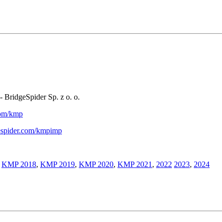
- BridgeSpider Sp. z o. o.
.com/kmp
gespider.com/kmpimp
,
KMP 2018
,
KMP 2019
,
KMP 2020
,
KMP 2021
,
2022
2023
,
2024