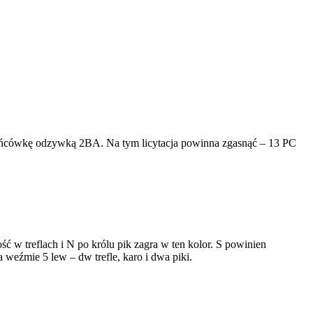
ą końcówkę odzywką 2BA. Na tym licytacja powinna zgasnąć – 13 PC
 w treflach i N po królu pik zagra w ten kolor. S powinien
 weźmie 5 lew – dw trefle, karo i dwa piki.