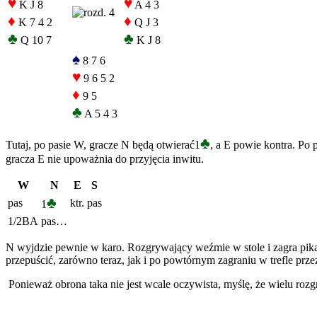
♥
♥
K J 8
A 4 3
♦
♦
K 7 4 2
Q J 3
♣
♣
Q 10 7
K J 8
♠
8 7 6
♥
9 6 5 2
♦
9 5
♣
A 5 4 3
♣
Tutaj, po pasie W, gracze N będą otwierać1
, a E powie kontra. Po
gracza E nie upoważnia do przyjęcia inwitu.
W
N
E
S
♣
pas
ktr.
pas
1
1/2BA
pas…
N wyjdzie pewnie w karo. Rozgrywający weźmie w stole i zagra pika
przepuścić, zarówno teraz, jak i po powtórnym zagraniu w trefle prze
Ponieważ obrona taka nie jest wcale oczywista, myślę, że wielu roz