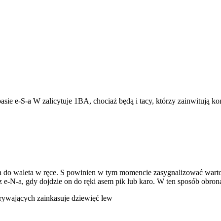
 pasie e-S-a W zalicytuje 1BA, chociaż będą i tacy, którzy zainwituj
 do waleta w ręce. S powinien w tym momencie zasygnalizować wartość
z e-N-a, gdy dojdzie on do ręki asem pik lub karo. W ten sposób obrona
grywających zainkasuje dziewięć lew