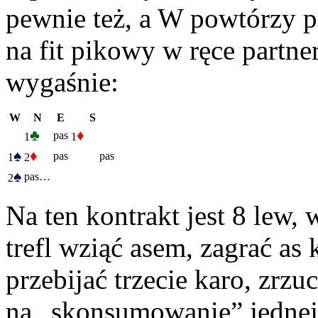
pewnie też, a W powtórzy p
na fit pikowy w ręce partner
wygaśnie:
W
N
E
S
♣
♦
pas
1
1
♠
♦
pas
pas
1
2
♠
pas…
2
Na ten kontrakt jest 8 lew,
trefl wziąć asem, zagrać as 
przebijać trzecie karo, zrzu
na „skonsumowanie” jednej 