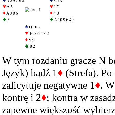
♠
♠
A J 9 7 6 5
8 4 3
♥
♥
A 5
J 7
♦
♦
A J 8 6
4 3
♣
♣
5
A 10 9 6 4 3
♠
Q 10 2
♥
10 8 6 4 3 2
♦
9 5
♣
8 2
W tym rozdaniu gracze N b
♦
Język) bądź 1
(Strefa). Po
♦
zalicytuje negatywne 1
. W
♦
kontrę i 2
; kontra w zasad
zapewne większość wybierz