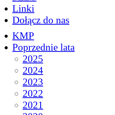
Linki
Dołącz do nas
KMP
Poprzednie lata
2025
2024
2023
2022
2021