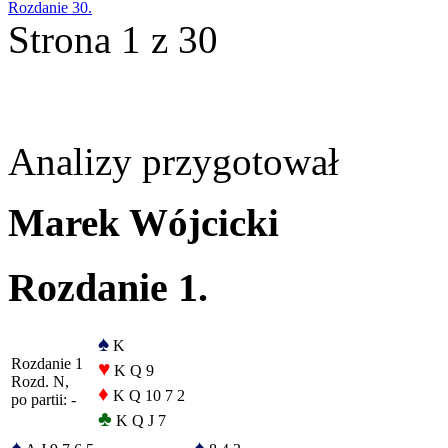
Rozdanie 30.
Strona 1 z 30
Analizy przygotował
Marek Wójcicki
Rozdanie 1.
♠
K
Rozdanie 1
♥
K Q 9
Rozd. N,
♦
K Q 10 7 2
po partii: -
♣
K Q J 7