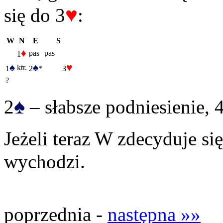
♥
się do 3
:
W
N
E
S
♦
pas
pas
1
♠
♠
♥
ktr.
1
2
*
3
?
♠
2
– słabsze podniesienie, 
Jeżeli teraz W zdecyduje się
wychodzi.
poprzednia -
następna »»