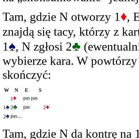
♦
Tam, gdzie N otworzy 1
, 
znajdą się tacy, którzy z kar
♠
♣
1
, N zgłosi 2
(ewentualni
wybierze kara. W powtórzy 
skończyć:
W
N
E
S
♦
pas
pas
1
♠
♣
♦
pas
1
2
2
♠
pas…
2
Tam, gdzie N da kontrę na 