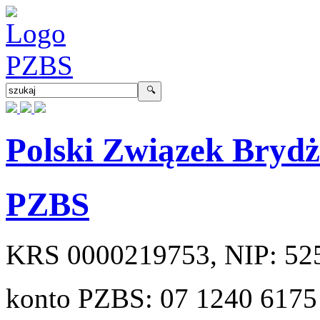
Polski Związek Bryd
PZBS
KRS
0000219753
, NIP:
52
konto PZBS:
07 1240 6175