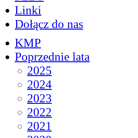
Linki
Dołącz do nas
KMP
Poprzednie lata
2025
2024
2023
2022
2021