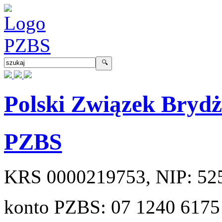
Polski Związek Bryd
PZBS
KRS
0000219753
, NIP:
52
konto PZBS:
07 1240 6175