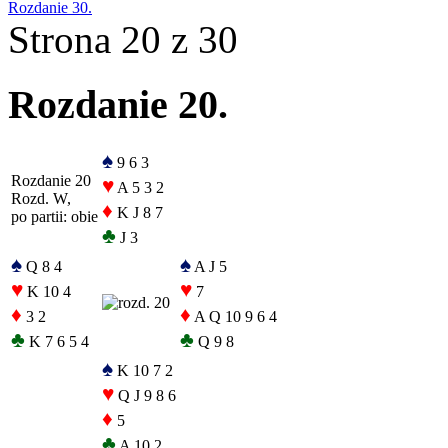
Rozdanie 30.
Strona 20 z 30
Rozdanie 20.
♠
9 6 3
Rozdanie 20
♥
A 5 3 2
Rozd. W,
♦
K J 8 7
po partii: obie
♣
J 3
♠
♠
Q 8 4
A J 5
♥
♥
K 10 4
7
♦
♦
3 2
A Q 10 9 6 4
♣
♣
K 7 6 5 4
Q 9 8
♠
K 10 7 2
♥
Q J 9 8 6
♦
5
♣
A 10 2