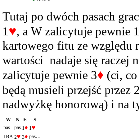
Tutaj po dwóch pasach grac
♥
1
, a W zalicytuje pewnie 
kartowego fitu ze względu 
wartości nadaje się raczej n
♦
zalicytuje pewnie 3
(ci, c
będą musieli przejść przez 
nadwyżkę honorową) i na ty
W
N
E
S
♦
♥
pas
pas
1
1
♥
♦
1BA
pas…
2
3