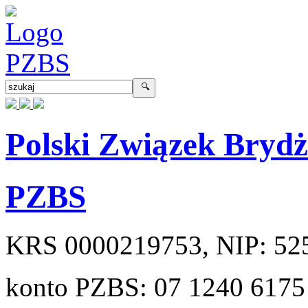
Polski Związek Bryd
PZBS
KRS
0000219753
, NIP:
52
konto PZBS:
07 1240 6175