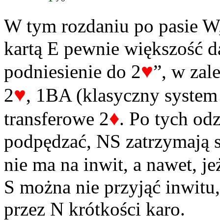
W tym rozdaniu po pasie W,
kartą E pewnie większość da
♥
podniesienie do 2
”, w zal
♥
2
, 1BA (klasyczny system
♦
transferowe 2
. Po tych od
podpędzać, NS zatrzymają s
nie ma na inwit, a nawet, je
S można nie przyjąć inwitu
przez N krótkości karo.