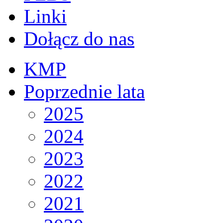
Linki
Dołącz do nas
KMP
Poprzednie lata
2025
2024
2023
2022
2021