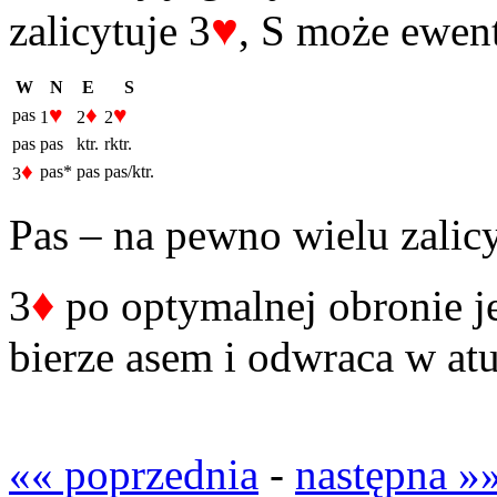
♥
zalicytuje 3
, S może ewen
W
N
E
S
♥
♦
♥
pas
1
2
2
pas
pas
ktr.
rktr.
♦
pas*
pas
pas/ktr.
3
Pas – na pewno wielu zalicy
♦
3
po optymalnej obronie je
bierze asem i odwraca w a
«« poprzednia
-
następna »