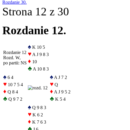
Rozdanie 30.
Strona 12 z 30
Rozdanie 12.
♠
K 10 5
Rozdanie 12
♥
A J 9 8 3
Rozd. W,
♦
10
po partii: NS
♣
A 10 8 3
♠
♠
6 4
A J 7 2
♥
♥
10 7 5 4
Q
♦
♦
Q 8 4
A J 9 5 2
♣
♣
Q 9 7 2
K 5 4
♠
Q 9 8 3
♥
K 6 2
♦
K 7 6 3
♣
J 6