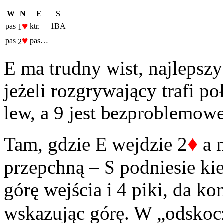
W
N
E
S
♥
pas
ktr.
1BA
1
♥
pas
pas…
2
E ma trudny wist, najlepszy 
jeżeli rozgrywający trafi p
lew, a 9 jest bezproblemowe
♦
Tam, gdzie E wejdzie 2
a n
przepchną – S podniesie ki
górę wejścia i 4 piki, da k
wskazując górę. W „odskoc