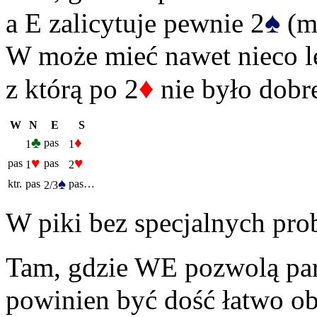
♠
a E zalicytuje pewnie 2
(m
W może mieć nawet nieco le
♦
z którą po 2
nie było dobre
W
N
E
S
♣
♦
pas
1
1
♥
♥
pas
pas
1
2
♠
ktr.
pas
pas…
2/3
W piki bez specjalnych pro
Tam, gdzie WE pozwolą par
powinien być dość łatwo ob