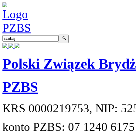
Polski Związek Bryd
PZBS
KRS
0000219753
, NIP:
52
konto PZBS:
07 1240 6175