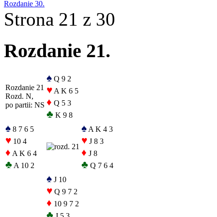
Rozdanie 30.
Strona 21 z 30
Rozdanie 21.
♠
Q 9 2
Rozdanie 21
♥
A K 6 5
Rozd. N,
♦
Q 5 3
po partii: NS
♣
K 9 8
♠
♠
8 7 6 5
A K 4 3
♥
♥
10 4
J 8 3
♦
♦
A K 6 4
J 8
♣
♣
A 10 2
Q 7 6 4
♠
J 10
♥
Q 9 7 2
♦
10 9 7 2
♣
J 5 3