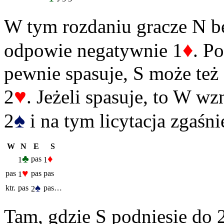
W tym rozdaniu gracze N b
♦
odpowie negatywnie 1
. Po
pewnie spasuje, S może też
♥
2
. Jeżeli spasuje, to W w
♠
2
i na tym licytacja zgaśni
W
N
E
S
♣
♦
pas
1
1
♥
pas
pas
pas
1
♠
ktr.
pas
pas…
2
Tam, gdzie S podniesie do 