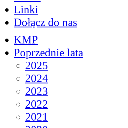
Linki
Dołącz do nas
KMP
Poprzednie lata
2025
2024
2023
2022
2021