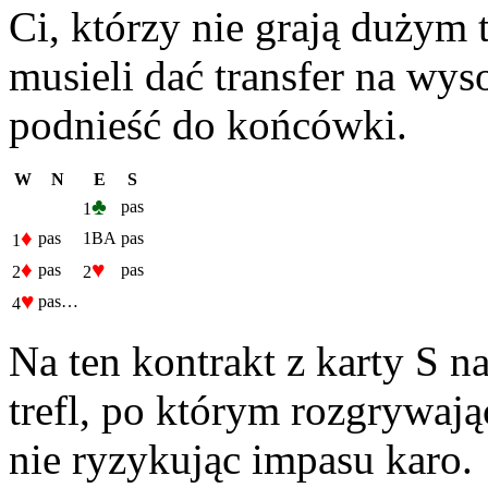
Ci, którzy nie grają dużym 
musieli dać transfer na wys
podnieść do końcówki.
W
N
E
S
♣
pas
1
♦
pas
1BA
pas
1
♦
♥
pas
pas
2
2
♥
pas…
4
Na ten kontrakt z karty S n
trefl, po którym rozgrywaj
nie ryzykując impasu karo.