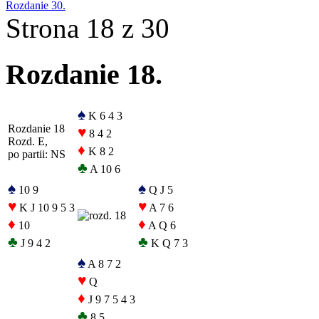
Rozdanie 30.
Strona 18 z 30
Rozdanie 18.
♠
K 6 4 3
Rozdanie 18
♥
8 4 2
Rozd. E,
♦
K 8 2
po partii: NS
♣
A 10 6
♠
♠
10 9
Q J 5
♥
♥
K J 10 9 5 3
A 7 6
♦
♦
10
A Q 6
♣
♣
J 9 4 2
K Q 7 3
♠
A 8 7 2
♥
Q
♦
J 9 7 5 4 3
♣
8 5