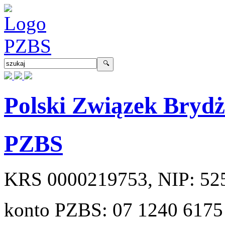
Polski Związek Bryd
PZBS
KRS
0000219753
, NIP:
52
konto PZBS:
07 1240 6175