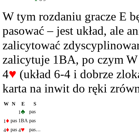
W tym rozdaniu gracze E bę
pasować – jest układ, ale an
zalicytować zdyscyplinowa
zalicytuje 1BA, po czym W 
♥
4
(układ 6-4 i dobrze zlo
karta na inwit do ręki zró
W
N
E
S
♣
pas
1
♦
pas
1BA
pas
1
♦
♥
pas
pas…
4
4