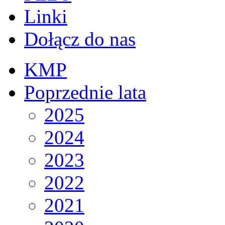
Linki
Dołącz do nas
KMP
Poprzednie lata
2025
2024
2023
2022
2021