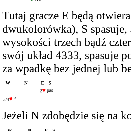
Tutaj gracze E będą otwiera
dwukolorówka), S spasuje, 
wysokości trzech bądź czter
swój układ 4333, spasuje p
za wpadkę bez jednej lub b
W
N
E
S
♥
pas
2
♥
?
3/4
Jeżeli N zdobędzie się na ko
W
N
E
S