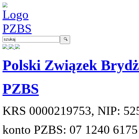
Polski Związek Bryd
PZBS
KRS
0000219753
, NIP:
52
konto PZBS:
07 1240 6175