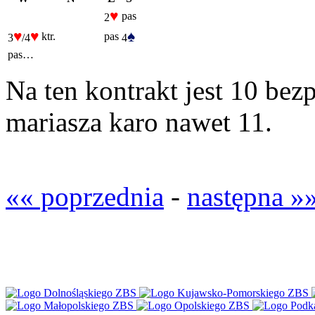
♥
pas
2
♥
♥
♠
ktr.
pas
3
/4
4
pas…
Na ten kontrakt jest 10 be
mariasza karo nawet 11.
«« poprzednia
-
następna »