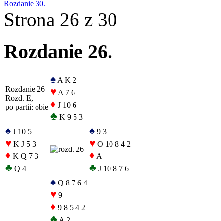
Rozdanie 30.
Strona 26 z 30
Rozdanie 26.
♠
A K 2
Rozdanie 26
♥
A 7 6
Rozd. E,
♦
J 10 6
po partii: obie
♣
K 9 5 3
♠
♠
J 10 5
9 3
♥
♥
K J 5 3
Q 10 8 4 2
♦
♦
K Q 7 3
A
♣
♣
Q 4
J 10 8 7 6
♠
Q 8 7 6 4
♥
9
♦
9 8 5 4 2
♣
A 2