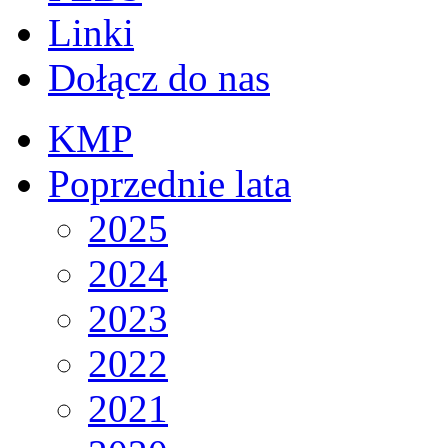
Linki
Dołącz do nas
KMP
Poprzednie lata
2025
2024
2023
2022
2021