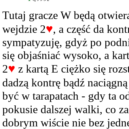
Tutaj gracze W będą otwier
♥
wejdzie 2
, a część da kont
sympatyzuję, gdyż po podn
się objaśniać wysoko, a kar
♥
2
z kartą E ciężko się rozs
dadzą kontrę bądź naciągną 
być w tarapatach - gdy ta 
pokusie dalszej walki, co z
dobrym wiście nie bez jedne