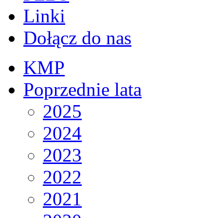
Linki
Dołącz do nas
KMP
Poprzednie lata
2025
2024
2023
2022
2021