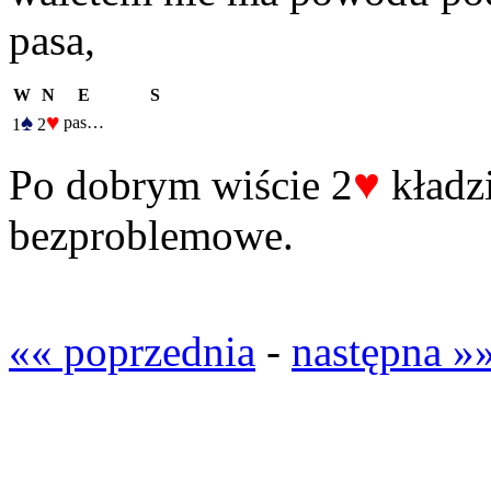
pasa,
W
N
E
S
♠
♥
pas…
1
2
♥
Po dobrym wiście 2
kładzi
bezproblemowe.
«« poprzednia
-
następna »