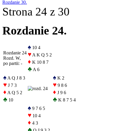
Rozdanie 30.
Strona 24 z 30
Rozdanie 24.
♠
10 4
Rozdanie 24
♥
A K Q 5 2
Rozd. W,
♦
K 10 8 7
po partii: -
♣
A 6
♠
♠
A Q J 8 3
K 2
♥
♥
J 7 3
9 8 6
♦
♦
A Q 5 2
J 9 6
♣
♣
10
K 8 7 5 4
♠
9 7 6 5
♥
10 4
♦
4 3
♣
Q J 9 3 2