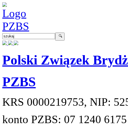
Polski Związek Bryd
PZBS
KRS
0000219753
, NIP:
52
konto PZBS:
07 1240 6175