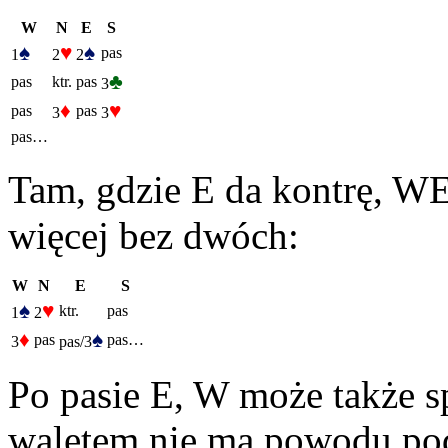
W
N
E
S
♠
♥
♠
pas
1
2
2
♣
pas
ktr.
pas
3
♦
♥
pas
pas
3
3
pas…
Tam, gdzie E da kontrę, WE
więcej bez dwóch:
W
N
E
S
♠
♥
ktr.
pas
1
2
♦
♠
pas
pas…
3
pas/3
Po pasie E, W może także s
waletem nie ma powodu pod