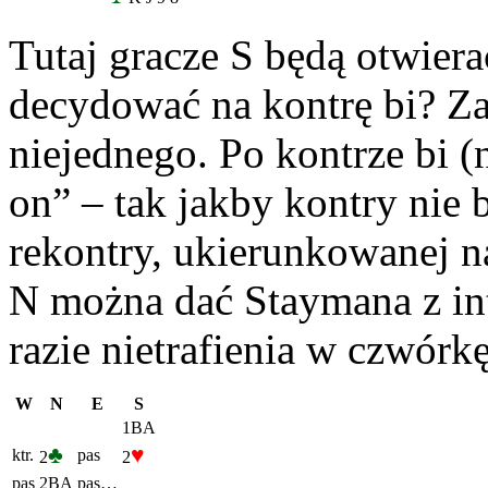
Tutaj gracze S będą otwier
decydować na kontrę bi? Za
niejednego. Po kontrze bi (
on” – tak jakby kontry nie 
rekontry, ukierunkowanej na
N można dać Staymana z in
razie nietrafienia w czwórk
W
N
E
S
1BA
♣
♥
ktr.
pas
2
2
pas
2BA
pas…