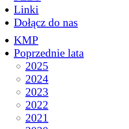
Linki
Dołącz do nas
KMP
Poprzednie lata
2025
2024
2023
2022
2021