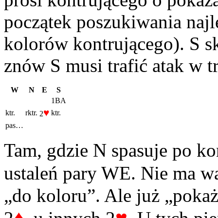
początek poszukiwania najl
kolorów kontrującego). S sk
znów S musi trafić atak w 
W
N
E
S
1BA
♥
ktr.
rktr.
ktr.
2
pas…
Tam, gdzie N spasuje po ko
ustaleń pary WE. Nie ma w
„do koloru”. Ale już „pokaż