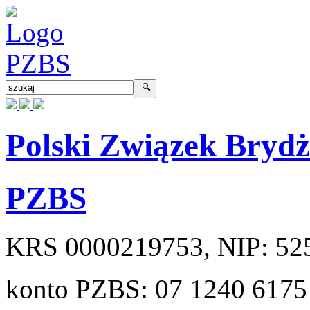
Polski Związek Bryd
PZBS
KRS
0000219753
, NIP:
52
konto PZBS:
07 1240 6175