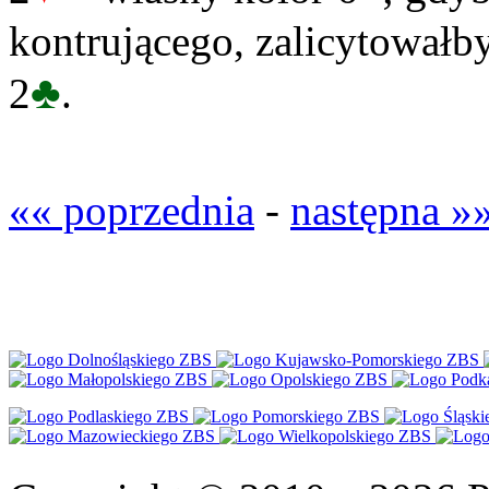
kontrującego, zalicytowałb
♣
2
.
«« poprzednia
-
następna »