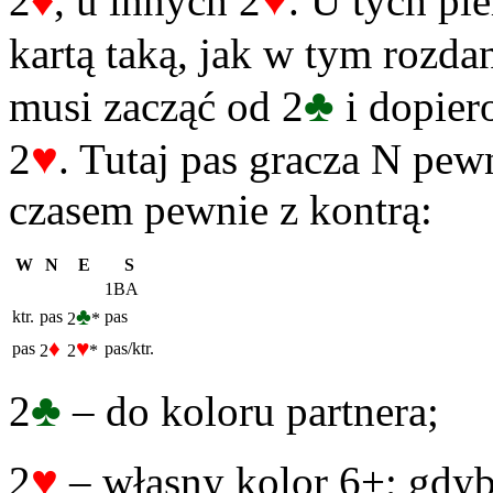
♦
♥
2
, u innych 2
. U tych pi
kartą taką, jak w tym rozdan
♣
musi zacząć od 2
i dopier
♥
2
. Tutaj pas gracza N pe
czasem pewnie z kontrą:
W
N
E
S
1BA
♣
ktr.
pas
pas
2
*
♦
♥
pas
pas/ktr.
2
2
*
♣
2
– do koloru partnera;
♥
2
– własny kolor 6+; gdyby