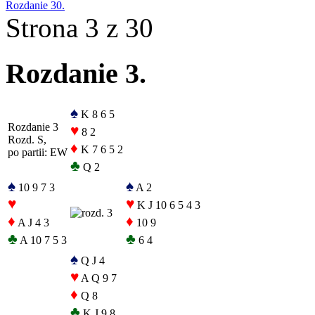
Rozdanie 30.
Strona 3 z 30
Rozdanie 3.
♠
K 8 6 5
Rozdanie 3
♥
8 2
Rozd. S,
♦
K 7 6 5 2
po partii: EW
♣
Q 2
♠
♠
10 9 7 3
A 2
♥
♥
K J 10 6 5 4 3
♦
♦
A J 4 3
10 9
♣
♣
A 10 7 5 3
6 4
♠
Q J 4
♥
A Q 9 7
♦
Q 8
♣
K J 9 8