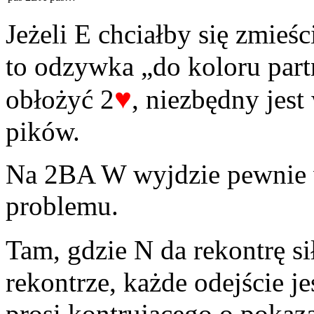
Jeżeli E chciałby się zmieśc
to odzywka „do koloru partn
♥
obłożyć 2
, niezbędny jest 
pików.
Na 2BA W wyjdzie pewnie w 
problemu.
Tam, gdzie N da rekontrę s
rekontrze, każde odejście je
prosi kontrującego o pokaza