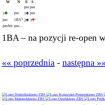
W
N
E
S
pas
pas
♣
♠
pas
pas
1
1
♠
♥
pas
1BA*
2
3
pas/ktr.
pas…
1BA – na pozycji re-open w
«« poprzednia
-
następna »