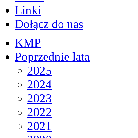
Linki
Dołącz do nas
KMP
Poprzednie lata
2025
2024
2023
2022
2021