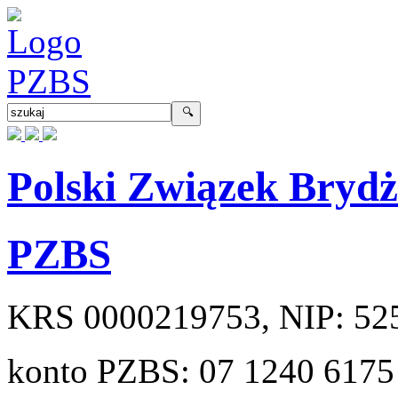
Polski Związek Bryd
PZBS
KRS
0000219753
, NIP:
52
konto PZBS:
07 1240 6175