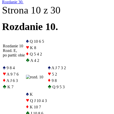
Rozdanie 30.
Strona 10 z 30
Rozdanie 10.
♠
Q 10 6 5
Rozdanie 10
♥
K 8
Rozd. E,
♦
Q 5 4 2
po partii: obie
♣
A 4 2
♠
♠
9 8 4
A J 7 3 2
♥
♥
A 9 7 6
5 2
♦
♦
A J 6 3
9 8
♣
♣
K 7
Q 9 5 3
♠
K
♥
Q J 10 4 3
♦
K 10 7
♣
J 10 8 6