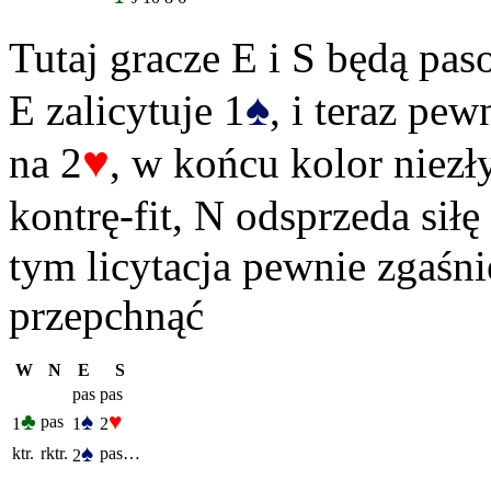
Tutaj gracze E i S będą pa
♠
E zalicytuje 1
, i teraz pew
♥
na 2
, w końcu kolor niezł
kontrę-fit, N odsprzeda siłę
tym licytacja pewnie zgaśni
przepchnąć
W
N
E
S
pas
pas
♣
♠
♥
pas
1
1
2
♠
ktr.
rktr.
pas…
2