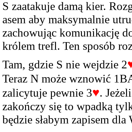
S zaatakuje damą kier. Roz
asem aby maksymalnie utrud
zachowując komunikację do 
królem trefl. Ten sposób r
Tam, gdzie S nie wejdzie 2
Teraz N może wznowić 1BA,
♥
zalicytuje pewnie 3
. Jeżel
zakończy się to wpadką tyl
będzie słabym zapisem dla