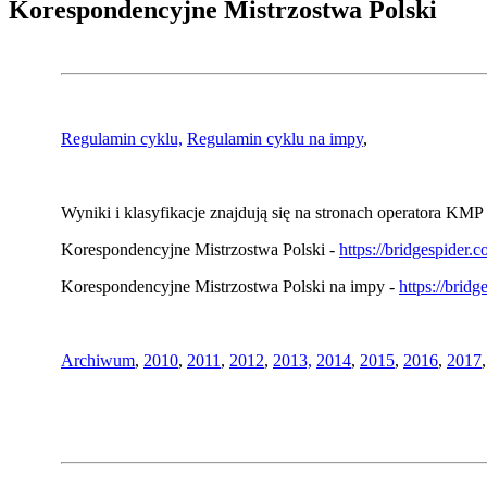
Korespondencyjne Mistrzostwa Polski
Regulamin cyklu,
Regulamin cyklu na impy
,
Wyniki i klasyfikacje znajdują się na stronach operatora KMP 
Korespondencyjne Mistrzostwa Polski -
https://bridgespider
Korespondencyjne Mistrzostwa Polski na impy -
https://brid
Archiwum
,
2010
,
2011
,
2012
,
2013,
2014
,
2015
,
2016
,
2017