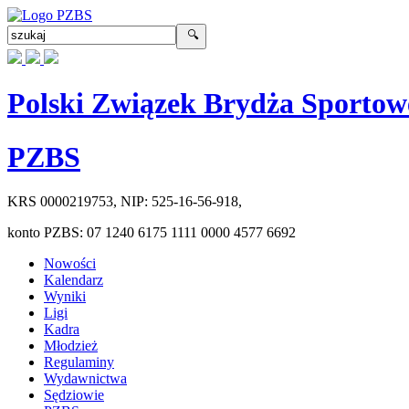
Polski Związek Brydża Sportow
PZBS
KRS
0000219753
, NIP:
525-16-56-918
,
konto PZBS:
07 1240 6175 1111 0000 4577 6692
Nowości
Kalendarz
Wyniki
Ligi
Kadra
Młodzież
Regulaminy
Wydawnictwa
Sędziowie