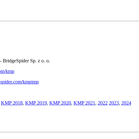
- BridgeSpider Sp. z o. o.
.com/kmp
gespider.com/kmpimp
,
KMP 2018
,
KMP 2019
,
KMP 2020
,
KMP 2021
,
2022
2023
,
2024