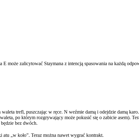
a E może zalicytować Staymana z intencją spasowania na każdą odpowi
 waleta trefl, puszczając w ręce. N weźmie damą i odejdzie damą karo. T
 waleta, po którym rozgrywający może pokusić się o zabicie asem). Tera
ku będzie bez dwóch.
ki atu „w koło”. Teraz można nawet wygrać kontrakt.