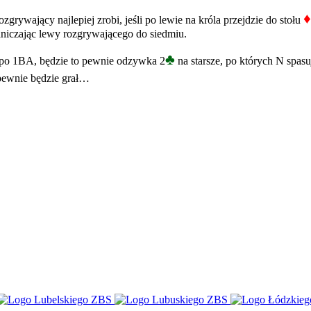
♦
zgrywający najlepiej zrobi, jeśli po lewie na króla przejdzie do stołu
aniczając lewy rozgrywającego do siedmiu.
♣
 po 1BA, będzie to pewnie odzywka 2
na starsze, po których N spasuj
 pewnie będzie grał…