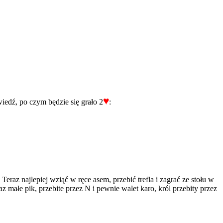
♥
edź, po czym będzie się grało 2
:
eraz najlepiej wziąć w ręce asem, przebić trefla i zagrać ze stołu w
z małe pik, przebite przez N i pewnie walet karo, król przebity przez