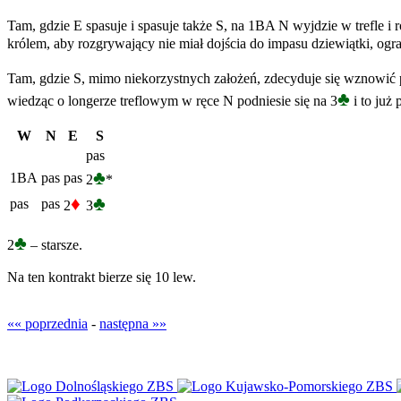
Tam, gdzie E spasuje i spasuje także S, na 1BA N wyjdzie w trefle i ro
królem, aby rozgrywający nie miał dojścia do impasu dziewiątki, ogr
Tam, gdzie S, mimo niekorzystnych założeń, zdecyduje się wznowić
♣
wiedząc o longerze treflowym w ręce N podniesie się na 3
i to już
W
N
E
S
pas
♣
1BA
pas
pas
2
*
♦
♣
pas
pas
2
3
♣
2
– starsze.
Na ten kontrakt bierze się 10 lew.
«« poprzednia
-
następna »»