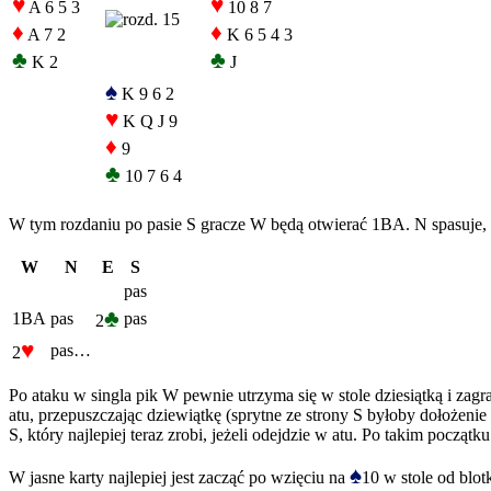
♥
♥
A 6 5 3
10 8 7
♦
♦
A 7 2
K 6 5 4 3
♣
♣
K 2
J
♠
K 9 6 2
♥
K Q J 9
♦
9
♣
10 7 6 4
W tym rozdaniu po pasie S gracze W będą otwierać 1BA. N spasuje, 
W
N
E
S
pas
♣
1BA
pas
pas
2
♥
pas…
2
Po ataku w singla pik W pewnie utrzyma się w stole dziesiątką i zagra
atu, przepuszczając dziewiątkę (sprytne ze strony S byłoby dołożenie
S, który najlepiej teraz zrobi, jeżeli odejdzie w atu. Po takim począt
♠
W jasne karty najlepiej jest zacząć po wzięciu na
10 w stole od blot