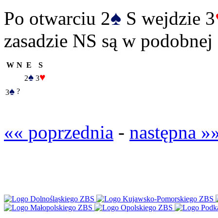
♠
Po otwarciu 2
S wejdzie 3
zasadzie NS są w podobnej s
W
N
E
S
♠
♥
2
3
♠
?
3
«« poprzednia
-
następna »