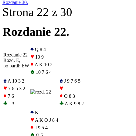
Rozdanie 30.
Strona 22 z 30
Rozdanie 22.
♠
Q 8 4
Rozdanie 22
♥
10 9
Rozd. E,
♦
A K 10 2
po partii: EW
♣
10 7 6 4
♠
♠
A 10 3 2
J 9 7 6 5
♥
♥
7 6 5 3 2
♦
♦
7 6
Q 8 3
♣
♣
J 3
A K 9 8 2
♠
K
♥
A K Q J 8 4
♦
J 9 5 4
♣
Q 5