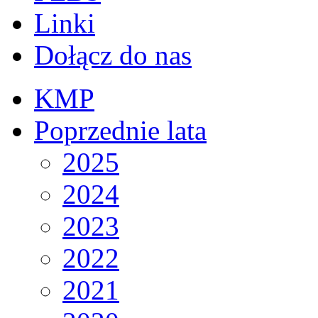
Linki
Dołącz do nas
KMP
Poprzednie lata
2025
2024
2023
2022
2021