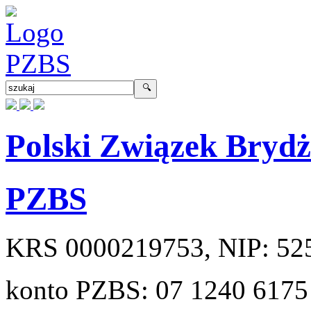
Polski Związek Bryd
PZBS
KRS
0000219753
, NIP:
52
konto PZBS:
07 1240 6175