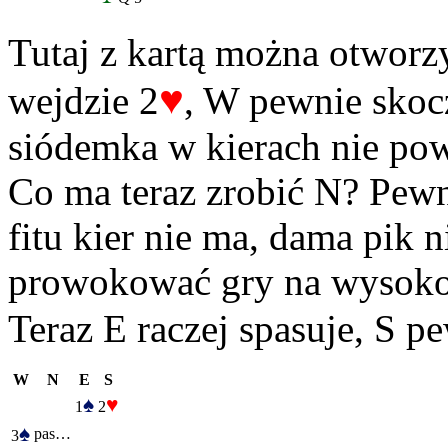
Tutaj z kartą można otworz
♥
wejdzie 2
, W pewnie skoc
siódemka w kierach nie po
Co ma teraz zrobić N? Pewn
fitu kier nie ma, dama pik 
prowokować gry na wysokoś
Teraz E raczej spasuje, S pe
W
N
E
S
♠
♥
1
2
♠
pas…
3