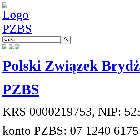
Polski Związek Bryd
PZBS
KRS
0000219753
, NIP:
52
konto PZBS:
07 1240 6175