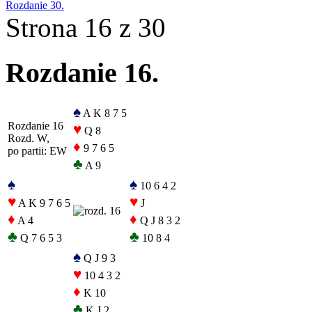
Rozdanie 30.
Strona 16 z 30
Rozdanie 16.
♠
A K 8 7 5
Rozdanie 16
♥
Q 8
Rozd. W,
♦
9 7 6 5
po partii: EW
♣
A 9
♠
♠
10 6 4 2
♥
♥
A K 9 7 6 5
J
♦
♦
A 4
Q J 8 3 2
♣
♣
Q 7 6 5 3
10 8 4
♠
Q J 9 3
♥
10 4 3 2
♦
K 10
♣
K J 2