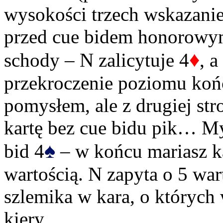
wysokości trzech wskazani
przed cue bidem honorowym)
♦
schody – N zalicytuje 4
, 
przekroczenie poziomu koń
pomysłem, ale z drugiej str
kartę bez cue bidu pik… My
♠
bid 4
– w końcu mariasz ka
wartością. N zapyta o 5 war
szlemika w kara, o których w
kiery.