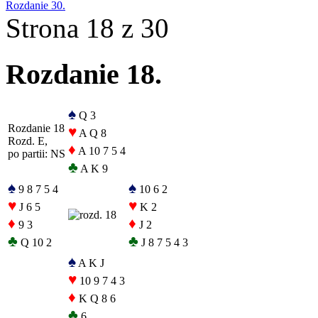
Rozdanie 30.
Strona 18 z 30
Rozdanie 18.
♠
Q 3
Rozdanie 18
♥
A Q 8
Rozd. E,
♦
A 10 7 5 4
po partii: NS
♣
A K 9
♠
♠
9 8 7 5 4
10 6 2
♥
♥
J 6 5
K 2
♦
♦
9 3
J 2
♣
♣
Q 10 2
J 8 7 5 4 3
♠
A K J
♥
10 9 7 4 3
♦
K Q 8 6
♣
6