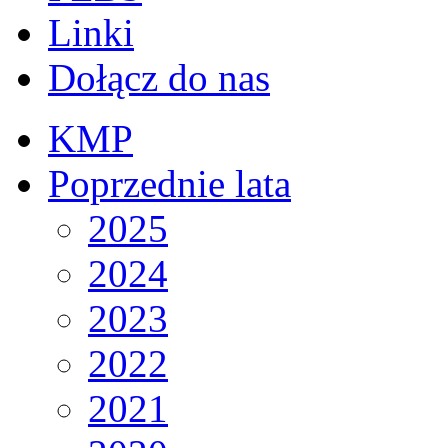
Linki
Dołącz do nas
KMP
Poprzednie lata
2025
2024
2023
2022
2021