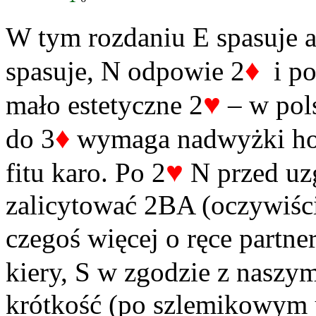
W tym rozdaniu E spasuje a
♦
spasuje, N odpowie 2
i po
♥
mało estetyczne 2
– w pols
♦
do 3
wymaga nadwyżki hon
♥
fitu karo. Po 2
N przed uz
zalicytować 2BA (oczywiści
czegoś więcej o ręce partne
kiery, S w zgodzie z naszym
krótkość (po szlemikowym 