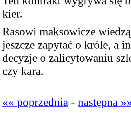
Ten kontrakt wygrywa się be
kier.
Rasowi maksowicze wiedzą
jeszcze zapytać o króle, a 
decyzje o zalicytowaniu szl
czy kara.
«« poprzednia
-
następna »