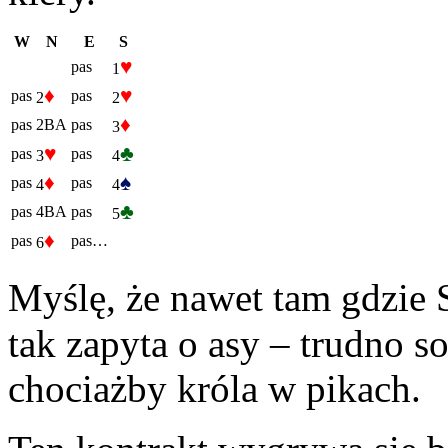
W
N
E
S
♥
pas
1
♦
♥
pas
pas
2
2
♦
pas
2BA
pas
3
♥
♣
pas
pas
3
4
♦
♠
pas
pas
4
4
♣
pas
4BA
pas
5
♦
pas
pas…
6
Myślę, że nawet tam gdzie 
tak zapyta o asy – trudno s
chociażby króla w pikach.