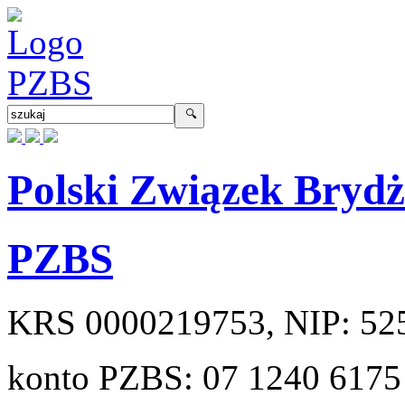
Polski Związek Bryd
PZBS
KRS
0000219753
, NIP:
52
konto PZBS:
07 1240 6175