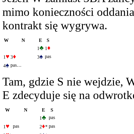
mimo konieczności oddania
kontrakt się wygrywa.
W
N
E
S
♣
♦
1
1
♥
♦
♠
pas
1
3
3
♠
pas…
4
Tam, gdzie S nie wejdzie, W
E zdecyduje się na odwrotk
W
N
E
S
♣
pas
1
♥
♦
pas
pas
1
2
*