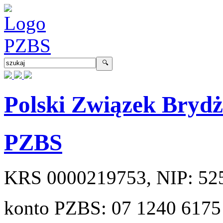
Polski Związek Bryd
PZBS
KRS
0000219753
, NIP:
52
konto PZBS:
07 1240 6175