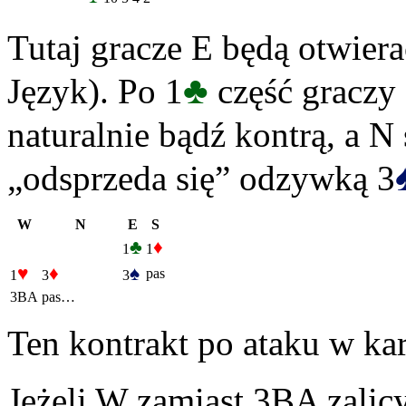
Tutaj gracze E będą otwiera
♣
Język). Po 1
część graczy 
naturalnie bądź kontrą, a 
„odsprzeda się” odzywką 3
W
N
E
S
♣
♦
1
1
♥
♦
♠
pas
1
3
3
3BA
pas…
Ten kontrakt po ataku w ka
Jeżeli W zamiast 3BA zalic