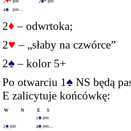
♥
♠
pas
pas
2
*
2
*
♠
pas…
4
♦
2
– odwrtoka;
♥
2
– „słaby na czwórce”
♠
2
– kolor 5+
♠
Po otwarciu 1
NS będą pas
E zalicytuje końcówkę:
W
N
E
S
♠
pas
1
♠
♠
pas
pas…
2
4