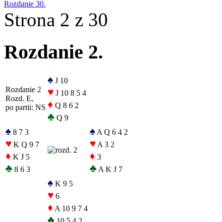
Rozdanie 30.
Strona 2 z 30
Rozdanie 2.
♠
J 10
Rozdanie 2
♥
J 10 8 5 4
Rozd. E,
♦
Q 8 6 2
po partii: NS
♣
Q 9
♠
♠
8 7 3
A Q 6 4 2
♥
♥
K Q 9 7
A 3 2
♦
♦
K J 5
3
♣
♣
8 6 3
A K J 7
♠
K 9 5
♥
6
♦
A 10 9 7 4
♣
10 5 4 2