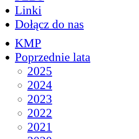
Linki
Dołącz do nas
KMP
Poprzednie lata
2025
2024
2023
2022
2021