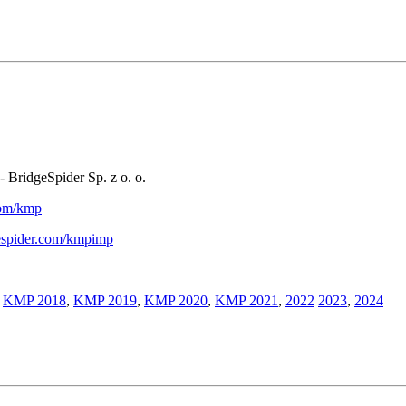
- BridgeSpider Sp. z o. o.
.com/kmp
gespider.com/kmpimp
,
KMP 2018
,
KMP 2019
,
KMP 2020
,
KMP 2021
,
2022
2023
,
2024