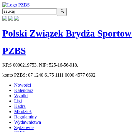
Polski Związek Brydża Sportow
PZBS
KRS
0000219753
, NIP:
525-16-56-918
,
konto PZBS:
07 1240 6175 1111 0000 4577 6692
Nowości
Kalendarz
Wyniki
Ligi
Kadra
Młodzież
Regulaminy
Wydawnictwa
Sędziowie