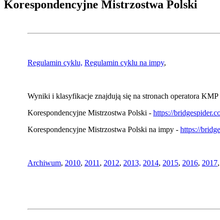
Korespondencyjne Mistrzostwa Polski
Regulamin cyklu,
Regulamin cyklu na impy
,
Wyniki i klasyfikacje znajdują się na stronach operatora KMP 
Korespondencyjne Mistrzostwa Polski -
https://bridgespider
Korespondencyjne Mistrzostwa Polski na impy -
https://brid
Archiwum
,
2010
,
2011
,
2012
,
2013,
2014
,
2015
,
2016
,
2017