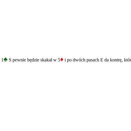
♣
♦
 1
S pewnie będzie skakał w 5
i po dwóch pasach E da kontrę, któr