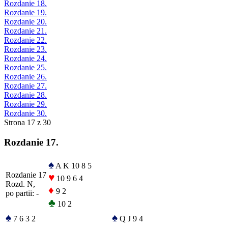
Rozdanie 18.
Rozdanie 19.
Rozdanie 20.
Rozdanie 21.
Rozdanie 22.
Rozdanie 23.
Rozdanie 24.
Rozdanie 25.
Rozdanie 26.
Rozdanie 27.
Rozdanie 28.
Rozdanie 29.
Rozdanie 30.
Strona 17 z 30
Rozdanie 17.
♠
A K 10 8 5
Rozdanie 17
♥
10 9 6 4
Rozd. N,
♦
9 2
po partii: -
♣
10 2
♠
♠
7 6 3 2
Q J 9 4