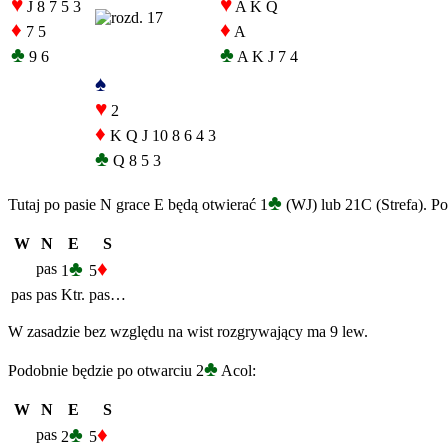
♥
♥
J 8 7 5 3
A K Q
♦
♦
7 5
A
♣
♣
9 6
A K J 7 4
♠
♥
2
♦
K Q J 10 8 6 4 3
♣
Q 8 5 3
♣
Tutaj po pasie N grace E będą otwierać 1
(WJ) lub 21C (Strefa). Po
W
N
E
S
♣
♦
pas
1
5
pas
pas
Ktr.
pas…
W zasadzie bez względu na wist rozgrywający ma 9 lew.
♣
Podobnie będzie po otwarciu 2
Acol:
W
N
E
S
♣
♦
pas
2
5