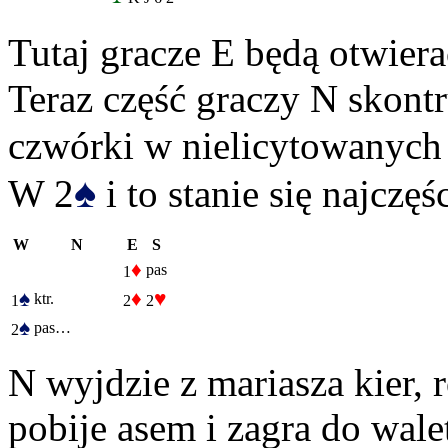
Tutaj gracze E będą otwiera
Teraz część graczy N skontr
czwórki w nielicytowanych 
♠
W 2
i to stanie się najczę
W
N
E
S
♦
pas
1
♠
♦
♥
ktr.
1
2
2
♠
pas…
2
N wyjdzie z mariasza kier, 
pobije asem i zagra do wale