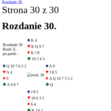
Rozdanie 30.
Strona 30 z 30
Rozdanie 30.
♠
K 4
Rozdanie 30
♥
K Q 9 7
Rozd. E,
♦
K J 8
po partii: -
♣
10 5 4 3
♠
♠
Q 10 7 6 3 2
A 9
♥
♥
A 4
J 8 5
♦
♦
9
A Q 10 7 5 3 2
♣
♣
A 9 8 7
Q
♠
J 8 5
♥
10 6 3 2
♦
6 4
♣
K J 6 2