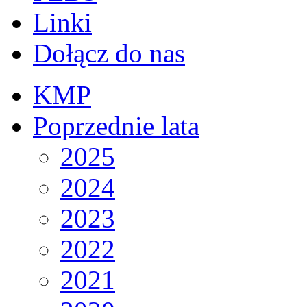
Linki
Dołącz do nas
KMP
Poprzednie lata
2025
2024
2023
2022
2021