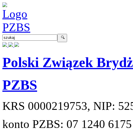
Polski Związek Bryd
PZBS
KRS
0000219753
, NIP:
52
konto PZBS:
07 1240 6175