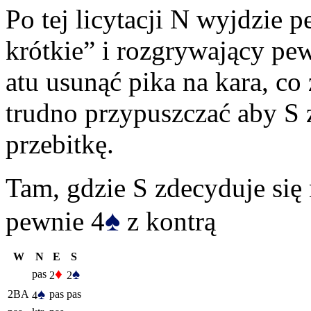
Po tej licytacji N wyjdzie 
krótkie” i rozgrywający pe
atu usunąć pika na kara, co
trudno przypuszczać aby S z
przebitkę.
Tam, gdzie S zdecyduje się 
♠
pewnie 4
z kontrą
W
N
E
S
♦
♠
pas
2
2
♠
2BA
pas
pas
4