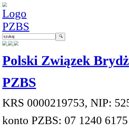
Polski Związek Bryd
PZBS
KRS
0000219753
, NIP:
52
konto PZBS:
07 1240 6175