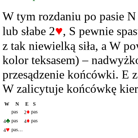
W tym rozdaniu po pasie N 
♥
lub słabe 2
, S pewnie spa
z tak niewielką siła, a W p
kolor teksasem) – nadwyżk
przesądzenie końcówki. E z
W zalicytuje końcówkę kier
W
N
E
S
♦
pas
pas
2
♣
♦
pas
pas
4
4
♥
pas…
4