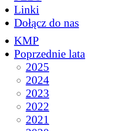
Linki
Dołącz do nas
KMP
Poprzednie lata
2025
2024
2023
2022
2021