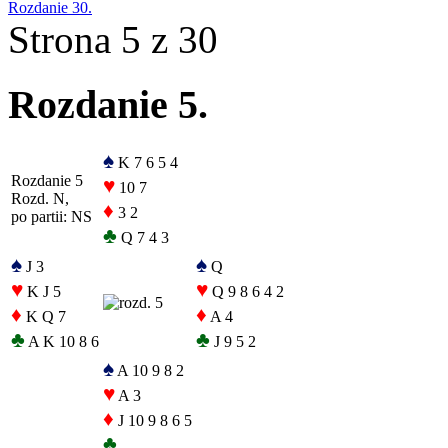
Rozdanie 30.
Strona 5 z 30
Rozdanie 5.
♠
K 7 6 5 4
Rozdanie 5
♥
10 7
Rozd. N,
♦
3 2
po partii: NS
♣
Q 7 4 3
♠
♠
J 3
Q
♥
♥
K J 5
Q 9 8 6 4 2
♦
♦
K Q 7
A 4
♣
♣
A K 10 8 6
J 9 5 2
♠
A 10 9 8 2
♥
A 3
♦
J 10 9 8 6 5
♣