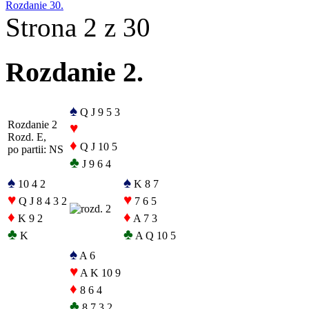
Rozdanie 30.
Strona 2 z 30
Rozdanie 2.
♠
Q J 9 5 3
Rozdanie 2
♥
Rozd. E,
♦
Q J 10 5
po partii: NS
♣
J 9 6 4
♠
♠
10 4 2
K 8 7
♥
♥
Q J 8 4 3 2
7 6 5
♦
♦
K 9 2
A 7 3
♣
♣
K
A Q 10 5
♠
A 6
♥
A K 10 9
♦
8 6 4
♣
8 7 3 2