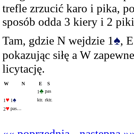
trefle zrzucić karo i pika, 
sposób odda 3 kiery i 2 piki
♠
Tam, gdzie N wejdzie 1
, E
pokazując siłę a W zapewne 
licytację.
W
N
E
S
♣
pas
1
♥
♠
ktr.
rktr.
1
1
♥
pas…
2
«« poprzednia
-
następna »