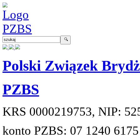
Polski Związek Bryd
PZBS
KRS
0000219753
, NIP:
52
konto PZBS:
07 1240 6175