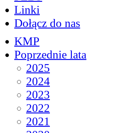
Linki
Dołącz do nas
KMP
Poprzednie lata
2025
2024
2023
2022
2021