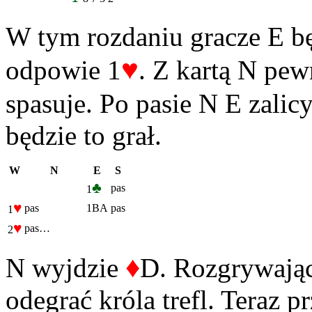
W tym rozdaniu gracze E bę
♥
odpowie 1
. Z kartą N pew
spasuje. Po pasie N E zalic
będzie to grał.
W
N
E
S
♣
pas
1
♥
pas
1BA
pas
1
♥
pas…
2
♦
N wyjdzie
D. Rozgrywając
odegrać króla trefl. Teraz p