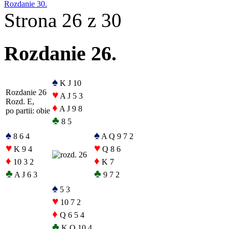
Rozdanie 30.
Strona 26 z 30
Rozdanie 26.
♠
K J 10
Rozdanie 26
♥
A J 5 3
Rozd. E,
♦
A J 9 8
po partii: obie
♣
8 5
♠
♠
8 6 4
A Q 9 7 2
♥
♥
K 9 4
Q 8 6
♦
♦
10 3 2
K 7
♣
♣
A J 6 3
9 7 2
♠
5 3
♥
10 7 2
♦
Q 6 5 4
♣
K Q 10 4