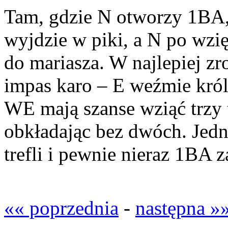
Tam, gdzie N otworzy 1BA, 
wyjdzie w piki, a N po wzię
do mariasza. W najlepiej zr
impas karo – E weźmie królem
WE mają szanse wziąć trzy tr
obkładając bez dwóch. Jed
trefli i pewnie nieraz 1BA 
«« poprzednia
-
następna »