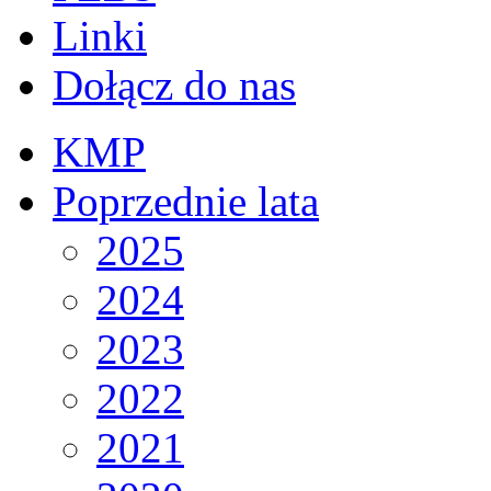
Linki
Dołącz do nas
KMP
Poprzednie lata
2025
2024
2023
2022
2021