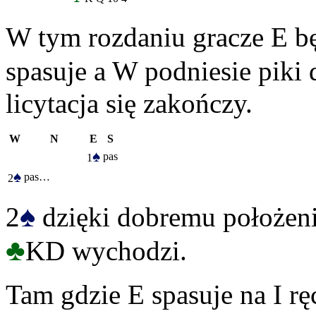
W tym rozdaniu gracze E bę
spasuje a W podniesie piki 
licytacja się zakończy.
W
N
E
S
♠
pas
1
♠
pas…
2
♠
2
dzięki dobremu położeni
♣
KD wychodzi.
Tam gdzie E spasuje na I rę