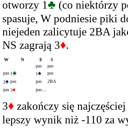
♣
otworzy 1
(co niektórzy 
spasuje, W podniesie piki d
niejeden zalicytuje 2BA ja
♦
NS zagrają 3
.
W
N
E
S
pas
pas
♣
♠
pas
pas
1
1
♠
pas
pas
2BA
2
♦
pas
pas…
3
♦
3
zakończy się najczęściej
lepszy wynik niż -110 za w