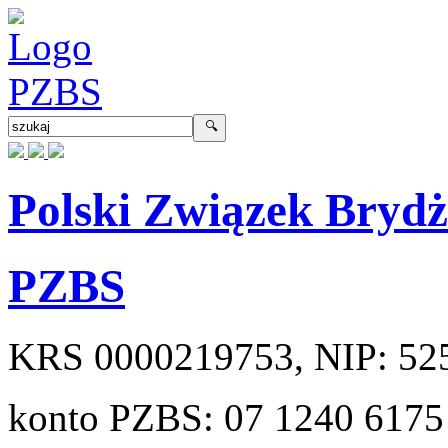
Polski Związek Bryd
PZBS
KRS
0000219753
, NIP:
52
konto PZBS:
07 1240 6175