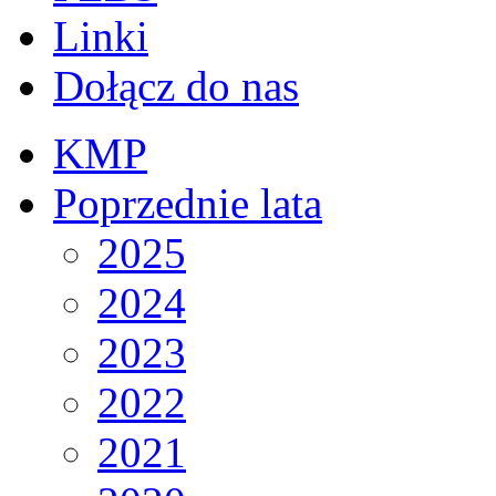
Linki
Dołącz do nas
KMP
Poprzednie lata
2025
2024
2023
2022
2021