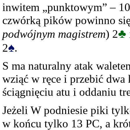
inwitem „punktowym” – 10-
czwórką pików powinno się
♣
podwójnym magistrem
) 2
♠
2
.
S ma naturalny atak walete
wziąć w ręce i przebić dwa k
ściągnięciu atu i oddaniu tr
Jeżeli W podniesie piki tyl
w końcu tylko 13 PC, a krót