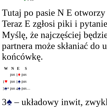
Tutaj po pasie N E otworzy
Teraz E zgłosi piki i pytan
Myślę, że najczęściej będzie
partnera może skłaniać do 
końcówkę.
W
N
E
S
♦
pas
pas
1
♥
♠
pas
pas
1
1
♠
♠
pas
pas…
3
*
4
♠
3
– układowy inwit, zwykl