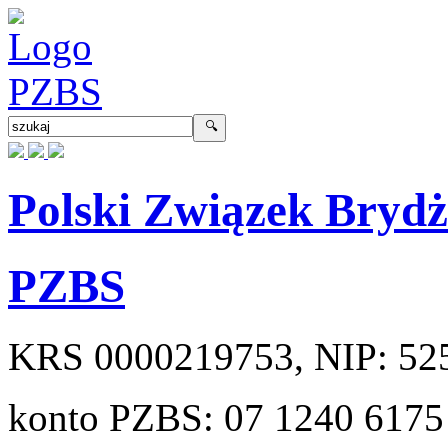
Polski Związek Bryd
PZBS
KRS
0000219753
, NIP:
52
konto PZBS:
07 1240 6175