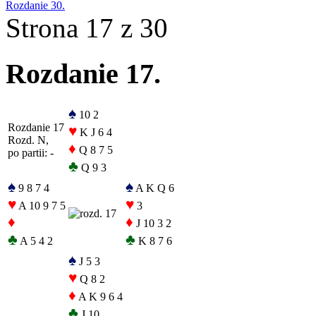
Rozdanie 30.
Strona 17 z 30
Rozdanie 17.
♠
10 2
Rozdanie 17
♥
K J 6 4
Rozd. N,
♦
Q 8 7 5
po partii: -
♣
Q 9 3
♠
♠
9 8 7 4
A K Q 6
♥
♥
A 10 9 7 5
3
♦
♦
J 10 3 2
♣
♣
A 5 4 2
K 8 7 6
♠
J 5 3
♥
Q 8 2
♦
A K 9 6 4
♣
J 10