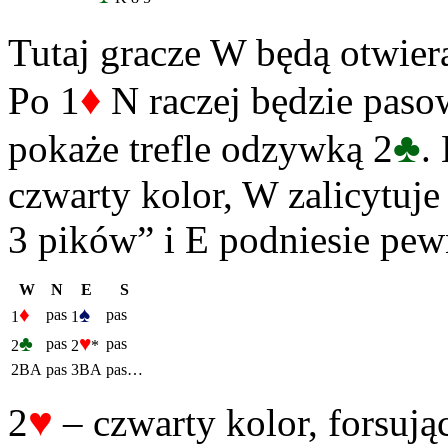
Tutaj gracze W będą otwier
♦
Po 1
N raczej będzie paso
♣
pokaże trefle odzywką 2
.
czwarty kolor, W zalicytuj
3 pików” i E podniesie pe
W
N
E
S
♦
♠
pas
pas
1
1
♣
♥
pas
pas
2
2
*
2BA
pas
3BA
pas…
♥
2
– czwarty kolor, forsują