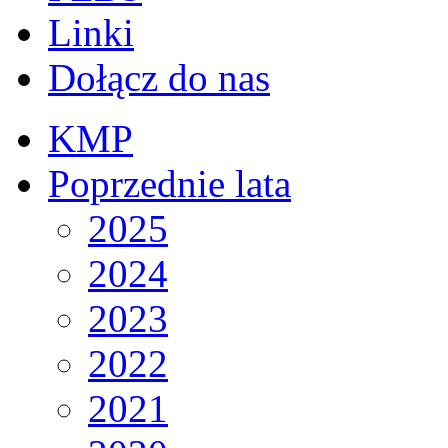
Linki
Dołącz do nas
KMP
Poprzednie lata
2025
2024
2023
2022
2021