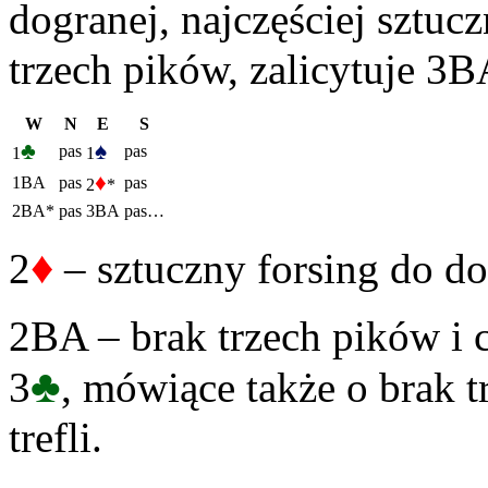
dogranej, najczęściej sztuc
trzech pików, zalicytuje 3B
W
N
E
S
♣
♠
pas
pas
1
1
♦
1BA
pas
pas
2
*
2BA*
pas
3BA
pas…
♦
2
– sztuczny forsing do do
2BA – brak trzech pików i c
♣
3
, mówiące także o brak tr
trefli.