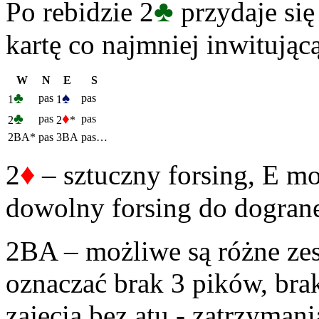
♣
Po rebidzie 2
przydaje się
kartę co najmniej inwitując
W
N
E
S
♣
♠
pas
pas
1
1
♣
♦
pas
pas
2
2
*
2BA*
pas
3BA
pas…
♦
2
– sztuczny forsing, E mo
dowolny forsing do dograne
2BA – możliwe są różne ze
oznaczać brak 3 pików, brak
zajęcia bez atu - zatrzyman