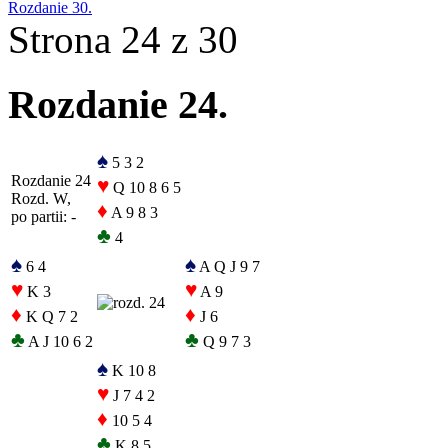
Rozdanie 30.
Strona 24 z 30
Rozdanie 24.
♠
5 3 2
Rozdanie 24
♥
Q 10 8 6 5
Rozd. W,
♦
A 9 8 3
po partii: -
♣
4
♠
♠
6 4
A Q J 9 7
♥
♥
K 3
A 9
♦
♦
K Q 7 2
J 6
♣
♣
A J 10 6 2
Q 9 7 3
♠
K 10 8
♥
J 7 4 2
♦
10 5 4
♣
K 8 5