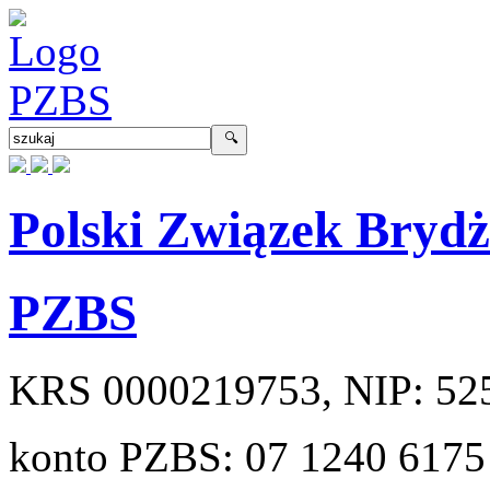
Polski Związek Bryd
PZBS
KRS
0000219753
, NIP:
52
konto PZBS:
07 1240 6175