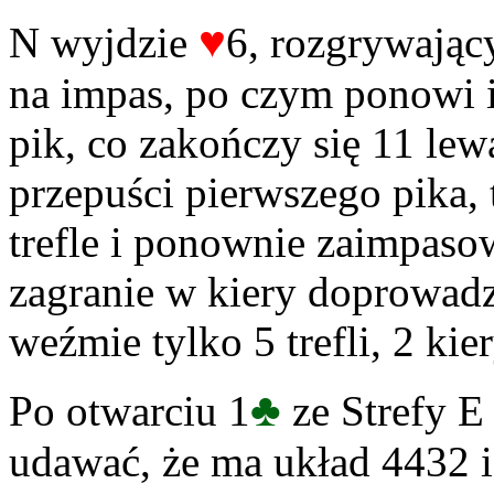
♥
N wyjdzie
6, rozgrywając
na impas, po czym ponowi i
pik, co zakończy się 11 lew
przepuści pierwszego pika,
trefle i ponownie zaimpasow
zagranie w kiery doprowad
weźmie tylko 5 trefli, 2 kier
♣
Po otwarciu 1
ze Strefy E
udawać, że ma układ 4432 i