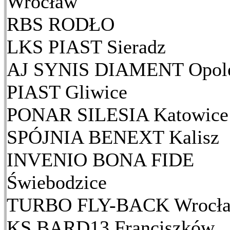
Wrocław
RBS RODŁO
LKS PIAST Sieradz
AJ SYNIS DIAMENT Opol
PIAST Gliwice
PONAR SILESIA Katowice
SPÓJNIA BENEXT Kalisz
INVENIO BONA FIDE
Świebodzice
TURBO FLY-BACK Wrocł
KS BARD13 Franciszków