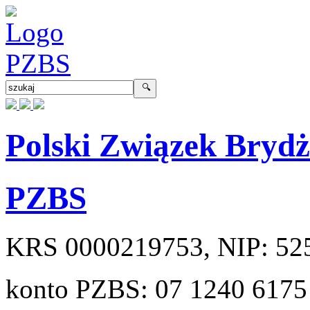
Polski Związek Bryd
PZBS
KRS
0000219753
, NIP:
52
konto PZBS:
07 1240 6175