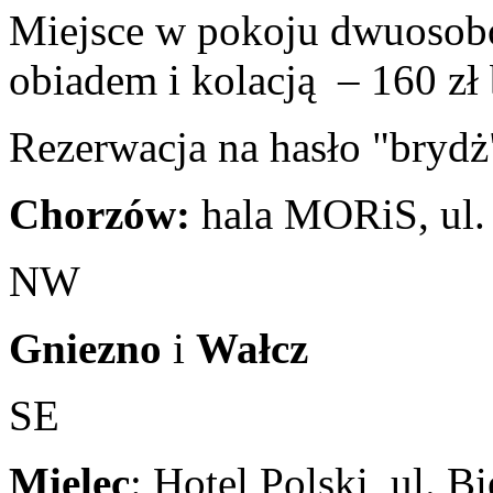
Miejsce w pokoju dwuosob
obiadem i kolacją – 160 zł 
Rezerwacja na hasło "brydż
Chorzów:
hala MORiS, ul
NW
Gniezno
i
Wałcz
SE
Mielec
: Hotel Polski, ul. B