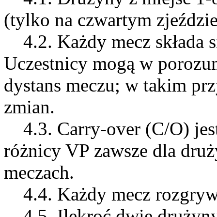
(tylko na czwartym zjeździe
4.2. Każdy mecz składa si
Uczestnicy mogą w porozum
dystans meczu; w takim pr
zmian.
4.3. Carry-over (C/O) jes
różnicy VP zawsze dla druż
meczach.
4.4. Każdy mecz rozgrywa 
4.5. Ilekroć dwie drużyn