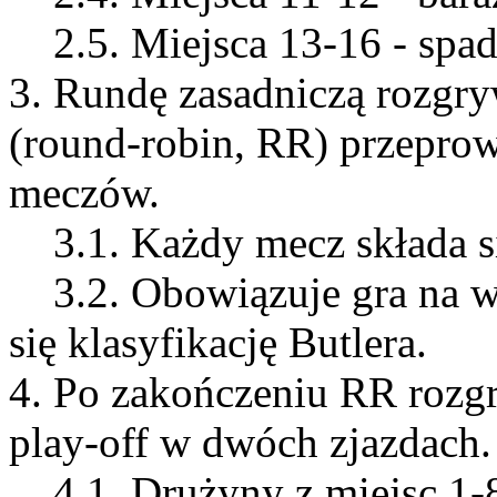
2.5. Miejsca 13-16 - spadek
3. Rundę zasadniczą rozgr
(round-robin, RR) przeprow
meczów.
3.1. Każdy mecz składa si
3.2. Obowiązuje gra na w
się klasyfikację Butlera.
4. Po zakończeniu RR rozg
play-off w dwóch zjazdach.
4.1. Drużyny z miejsc 1-8