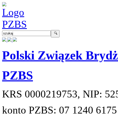
Polski Związek Bryd
PZBS
KRS
0000219753
, NIP:
52
konto PZBS:
07 1240 6175