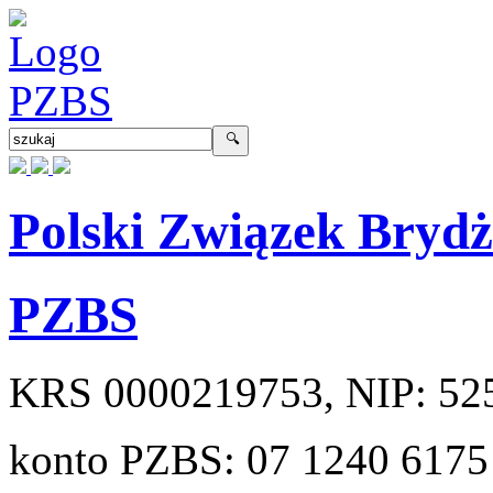
Polski Związek Bryd
PZBS
KRS
0000219753
, NIP:
52
konto PZBS:
07 1240 6175