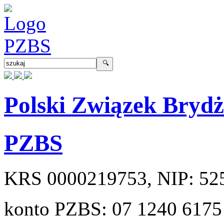
Polski Związek Bryd
PZBS
KRS
0000219753
, NIP:
52
konto PZBS:
07 1240 6175