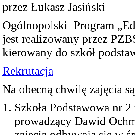
przez Łukasz Jasiński
Ogólnopolski Program „Edu
jest realizowany przez PZBS
kierowany do szkół podst
Rekrutacja
Na obecną chwilę zajęcia s
Szkoła Podstawowa nr 2
prowadzący Dawid Och
zajęcia odbywają się w ś