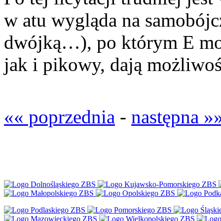
w atu wygląda na samobójc
dwójką…), po którym E moż
jak i pikowy, dają możliwoś
«« poprzednia
-
następna »