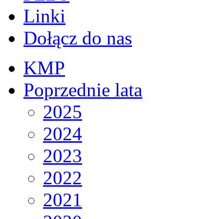
Linki
Dołącz do nas
KMP
Poprzednie lata
2025
2024
2023
2022
2021