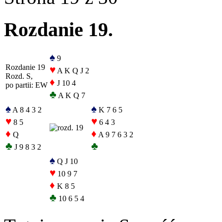
Rozdanie 19.
♠
9
Rozdanie 19
♥
A K Q J 2
Rozd. S,
♦
J 10 4
po partii: EW
♣
A K Q 7
♠
♠
A 8 4 3 2
K 7 6 5
♥
♥
8 5
6 4 3
♦
♦
Q
A 9 7 6 3 2
♣
♣
J 9 8 3 2
♠
Q J 10
♥
10 9 7
♦
K 8 5
♣
10 6 5 4