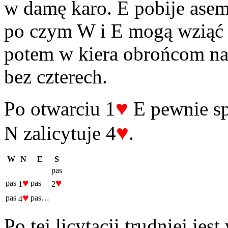
w damę karo. E pobije asem
po czym W i E mogą wziąć p
potem w kiera obrońcom nal
bez czterech.
♥
Po otwarciu 1
E pewnie sp
♥
N zalicytuje 4
.
W
N
E
S
pas
♥
♥
pas
pas
1
2
♥
pas
pas…
4
Po tej licytacji trudniej jes