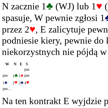
♣
♥
N zacznie 1
(WJ) lub 1
(
spasuje, W pewnie zgłosi 1
♥
przez 2
, E zalicytuje pewn
podniesie kiery, pewnie do
niekorzystnych nie pójdą w
W
N
E
S
pas
♣
♦
pas
pas
1
1
♠
♥
♠
♥
1
2
2
4
pas…
Na ten kontrakt E wyjdzie p