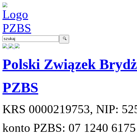
Polski Związek Bryd
PZBS
KRS
0000219753
, NIP:
52
konto PZBS:
07 1240 6175