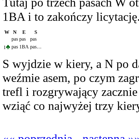
Tutaj po trzech pasach W o
1BA i to zakończy licytację
W
N
E
S
pas
pas
pas
♣
pas
1BA
pas…
1
S wyjdzie w kiery, a N po d
weźmie asem, po czym zagra 
trefl i rozgrywający zaczni
wziąć co najwyżej trzy kiery
«« poprzednia
-
następna »