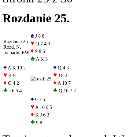
Rozdanie 25.
♠
J 8 6
Rozdanie 25
♥
Q 7 4 3
Rozd. N,
♦
9 8 5
po partii: EW
♣
A K 3
♠
♠
A K 10 2
Q 4 3
♥
♥
K 9
J 8 2
♦
♦
Q 4 2
A 10 7
♣
♣
J 6 5 4
Q 10 7 2
♠
9 7 5
♥
A 10 6 5
♦
K J 6 3
♣
9 8