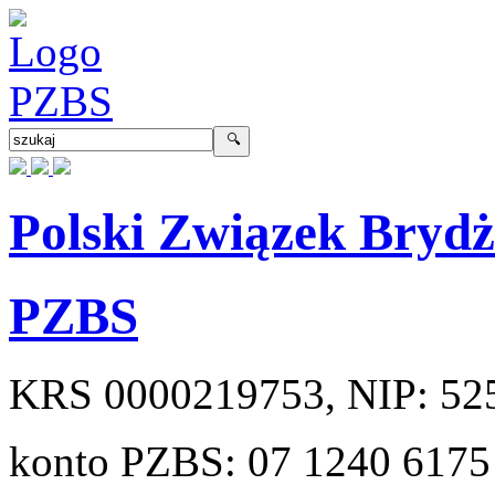
Polski Związek Bryd
PZBS
KRS
0000219753
, NIP:
52
konto PZBS:
07 1240 6175