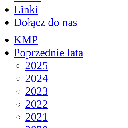
Linki
Dołącz do nas
KMP
Poprzednie lata
2025
2024
2023
2022
2021