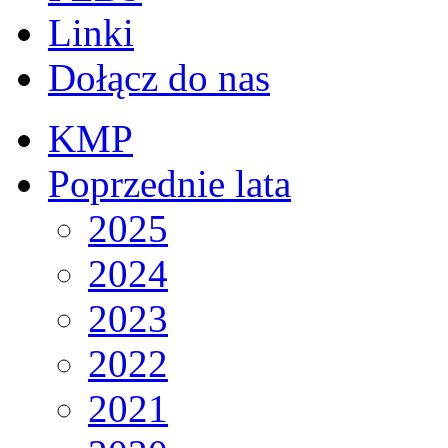
Linki
Dołącz do nas
KMP
Poprzednie lata
2025
2024
2023
2022
2021