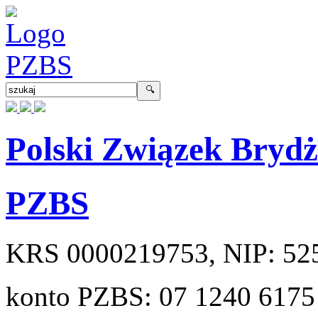
Polski Związek Bryd
PZBS
KRS
0000219753
, NIP:
52
konto PZBS:
07 1240 6175