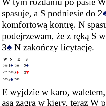
W tym rozdaniu po pasie W
spasuje, a S podniesie do 2
komfortową kontrę. N spasuj
podejrzewam, że z ręką S w
♠
3
N zakończy licytację.
W
N
E
S
♠
♠
pas
pas
1
2
♦
♥
ktr.
pas
3
3
♠
pas
pas…
3
E wyjdzie w karo, waletem,
asa zagra w kiery, teraz W p