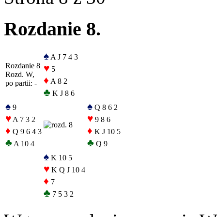
Rozdanie 8.
♠
A J 7 4 3
Rozdanie 8
♥
5
Rozd. W,
♦
A 8 2
po partii: -
♣
K J 8 6
♠
♠
9
Q 8 6 2
♥
♥
A 7 3 2
9 8 6
♦
♦
Q 9 6 4 3
K J 10 5
♣
♣
A 10 4
Q 9
♠
K 10 5
♥
K Q J 10 4
♦
7
♣
7 5 3 2