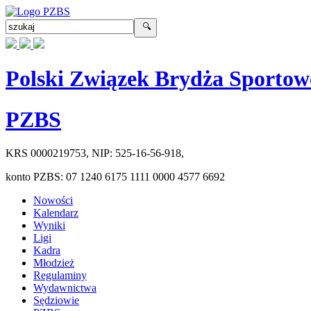
Polski Związek Brydża Sportow
PZBS
KRS
0000219753
, NIP:
525-16-56-918
,
konto PZBS:
07 1240 6175 1111 0000 4577 6692
Nowości
Kalendarz
Wyniki
Ligi
Kadra
Młodzież
Regulaminy
Wydawnictwa
Sędziowie