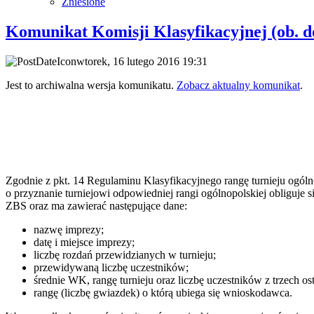
Zniesione
Komunikat Komisji Klasyfikacyjnej (ob. d
wtorek, 16 lutego 2016 19:31
Jest to archiwalna wersja komunikatu.
Zobacz aktualny komunikat
.
Zgodnie z pkt. 14 Regulaminu Klasyfikacyjnego rangę turnieju ogó
o przyznanie turniejowi odpowiedniej rangi ogólnopolskiej obligu
ZBS oraz ma zawierać następujące dane:
nazwę imprezy;
datę i miejsce imprezy;
liczbę rozdań przewidzianych w turnieju;
przewidywaną liczbę uczestników;
średnie WK, rangę turnieju oraz liczbę uczestników z trzech ost
rangę (liczbę gwiazdek) o którą ubiega się wnioskodawca.