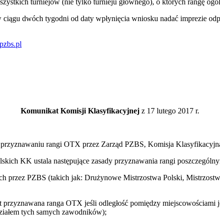
stkich turniejów (nie tylko turnieju głównego), o których rangę ogó
ciągu dwóch tygodni od daty wpłynięcia wniosku nadać imprezie odpo
pzbs.pl
Komunikat Komisji Klasyfikacyjnej
z 17 lutego 2017 r.
o przyznawaniu rangi OTX przez Zarząd PZBS, Komisja Klasyfikacyjna
polskich KK ustala następujące zasady przyznawania rangi poszczegó
h przez PZBS (takich jak: Drużynowe Mistrzostwa Polski, Mistrzostwa
jest przyznawana ranga OTX jeśli odległość pomiędzy miejscowościami
z udziałem tych samych zawodników);