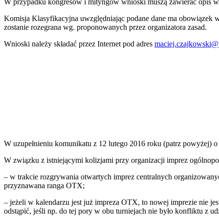
W przypadku kongresów i mityngów wnioski muszą zawierać opis wszy
Komisja Klasyfikacyjna uwzględniając podane dane ma obowiązek w 
zostanie rozegrana wg. proponowanych przez organizatora zasad.
Wnioski należy składać przez Internet pod adres
maciej.czajkowski@
W uzupełnieniu komunikatu z 12 lutego 2016 roku (patrz powyżej) 
W związku z istniejącymi kolizjami przy organizacji imprez ogólno
– w trakcie rozgrywania otwartych imprez centralnych organizowanyc
przyznawana ranga OTX;
– jeżeli w kalendarzu jest już impreza OTX, to nowej imprezie nie 
odstąpić, jeśli np. do tej pory w obu turniejach nie było konfliktu 