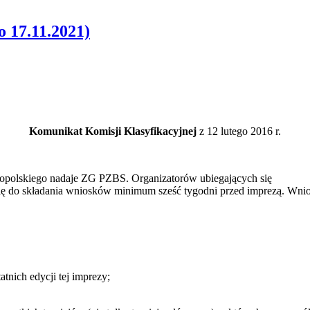
o 17.11.2021)
Komunikat Komisji Klasyfikacyjnej
z 12 lutego 2016 r.
lnopolskiego nadaje ZG PZBS. Organizatorów ubiegających się
je się do składania wniosków minimum sześć tygodni przed imprezą. 
atnich edycji tej imprezy;