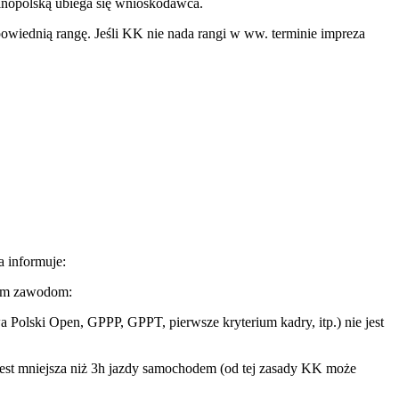
lnopolską ubiega się wnioskodawca.
wiednią rangę. Jeśli KK nie nada rangi w ww. terminie impreza
 informuje:
lnym zawodom:
 Polski Open, GPPP, GPPT, pierwsze kryterium kadry, itp.) nie jest
 jest mniejsza niż 3h jazdy samochodem (od tej zasady KK może