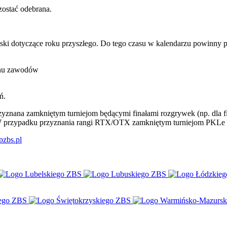
ostać odebrana.
ki dotyczące roku przyszłego. Do tego czasu w kalendarzu powinny p
inu zawodów
ń.
znana zamkniętym turniejom będącymi finałami rozgrywek (np. dla 
 W przypadku przyznania rangi RTX/OTX zamkniętym turniejom PKLe p
pzbs.pl