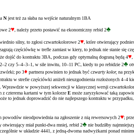
ka
N
jest też za słaba na wejście naturalnym 1BA
♥
♣
sowe 2
, należy przeto postawić na ekonomiczny rebid 2
♥
wiednio silny, to zgłosi czwartokolorowe 2
, które otwierający podnie
agrają częściówkę w trefle zamiast w kiery, to jednak nie stanie się cz
♥
że dojść do kontraktu 3BA, podczas gdy optymalną dograną będą 4
,
♣
–2 czy 5–4–3–1, w sile inwitu, 10–11 PC, kiedy to po rebidzie 2
otw
♦
czwórki; po 3
partnera powinien to jednak być
czwarty kolor,
na przy
raktu w strefie częściówki aniżeli nieuzgodnienia rozłożonych 4–4 ki
 Wprawdzie w powyższej sekwencji w klasycznej wersji czwartokolo
em z czterema kartami w tym kolorze
E
może zaryzykować taką zapowied
że to jednak doprowadzić do nie najlepszego kontraktu w przypadku,
♥
ych powodów nieodpowiednia na zgłoszenie z nią rewersowych 2
; pr
♣
y otwierający miał punkt-dwa mniej, rebid 2
nie budziłby najmniejsz
, szczególnie w układzie 4441, z jedną-dwoma nadwyżkami ponad minim