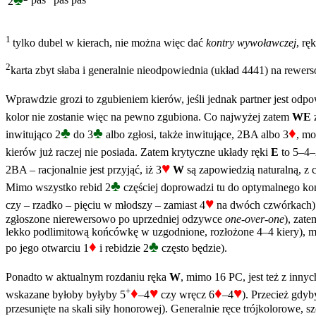
2
1
tylko dubel w kierach, nie można więc dać
kontry wywoławczej
, rę
2
karta zbyt słaba i generalnie nieodpowiednia (układ 4441) na rewer
Wprawdzie grozi to zgubieniem kierów, jeśli jednak partner jest odpo
kolor nie zostanie więc na pewno zgubiona. Co najwyżej zatem
WE
z
♣
♣
♦
inwitująco 2
do 3
albo zgłosi, także inwitujące, 2BA albo 3
, mo
kierów już raczej nie posiada. Zatem krytyczne układy ręki
E
to 5–4–2
♥
2BA – racjonalnie jest przyjąć, iż 3
W
są zapowiedzią naturalną, z 
♣
Mimo wszystko rebid 2
częściej doprowadzi tu do optymalnego kont
♥
czy – rzadko – pięciu w młodszy – zamiast 4
na dwóch czwórkach).
zgłoszone nierewersowo po uprzedniej odzywce
one-over-one
), zat
lekko podlimitową końcówkę w uzgodnione, rozłożone 4–4 kiery), mo
♦
♣
po jego otwarciu 1
i rebidzie 2
często będzie).
Ponadto w aktualnym rozdaniu ręka
W
, mimo 16 PC, jest też z inn
♦
♥
♦
♥
+
wskazane byłoby byłyby 5
–4
czy wręcz 6
–4
). Przecież gdyb
przesunięte na skali siły honorowej). Generalnie ręce trójkolorowe