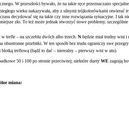
cznego. W przeszłości bywało, że na takie ręce przeznaczano specjalne
 ubiegłego wieku nakazywała, aby z silnymi trójkolorówkami otwierać
t
czasu decydować się na takie czy inne rozwiązania sytuacyjne. I tak ni
o mniejsze zło. To też może jednak stworzyć nowe problemy, szczególn
w trefle – na szczeblu dwóch albo trzech.
N
będzie miał trudny wist 
na obustronne przebitki. W ten sposób bez trudu ograniczy swe przeg
i blotką treflową (bądź to dać – nierealny – pierwszy wist w atu).
wpadkowe 50 i 100 po stronie przeciwnej; niektóre duety
WE
zagrają bo
ólne miana: