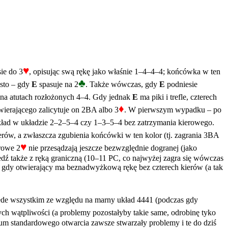
♥
sie do 3
, opisując swą rękę jako właśnie 1–4–4–4; końcówka w ten
♣
ęsto – gdy
E
spasuje na 2
. Także wówczas, gdy
E
podniesie
 na atutach rozłożonych 4–4. Gdy jednak
E
ma piki i trefle, czterech
♦
ierającego zalicytuje on 2BA albo 3
. W pierwszym wypadku – po
kład w układzie 2–2–5–4 czy 1–3–5–4 bez zatrzymania kierowego.
erów, a zwłaszcza zgubienia końcówki w ten kolor (tj. zagrania 3BA
♥
rowe 2
nie przesądzają jeszcze bezwzględnie dogranej (jako
ź także z ręką graniczną (10–11 PC, co najwyżej zagra się wówczas
 gdy otwierający ma beznadwyżkową rękę bez czterech kierów (a tak
zede wszystkim ze względu na marny układ 4441 (podczas gdy
ych wątpliwości (a problemy pozostałyby takie same, odrobinę tyko
um standardowego otwarcia zawsze stwarzały problemy i te do dziś