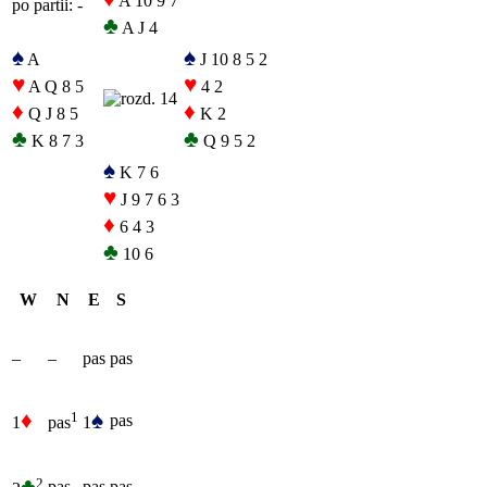
A 10 9 7
po partii: -
♣
A J 4
♠
♠
A
J 10 8 5 2
♥
♥
A Q 8 5
4 2
♦
♦
Q J 8 5
K 2
♣
♣
K 8 7 3
Q 9 5 2
♠
K 7 6
♥
J 9 7 6 3
♦
6 4 3
♣
10 6
W
N
E
S
–
–
pas
pas
♦
♠
1
pas
1
1
pas
♣
2
pas
pas
pas