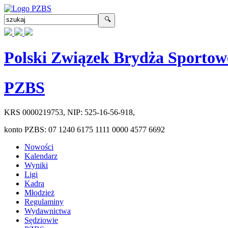
Polski Związek Brydża Sportow
PZBS
KRS
0000219753
, NIP:
525-16-56-918
,
konto PZBS:
07 1240 6175 1111 0000 4577 6692
Nowości
Kalendarz
Wyniki
Ligi
Kadra
Młodzież
Regulaminy
Wydawnictwa
Sędziowie