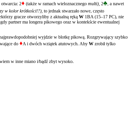
♦
♣
 otwarcia: 2
(także w ramach wieloznacznego
multi),
2
, a nawet
rzy w kolor krótkości!?),
to jednak stwarzało nowe, często
ektórzy gracze otworzyliby z aktualną ręką
W
1BA (15–17 PC), nie
ie gdy partner ma longera pikowego oraz w kontekście ewentualnej
i najprawdopodobniej wyjdzie w blotkę pikową. Rozgrywający szybko
♦
rywające do
A i dwóch wziątek atutowych. Aby
W
zrobił tylko
wiem w inne miano i/bądź zbyt wysoko.