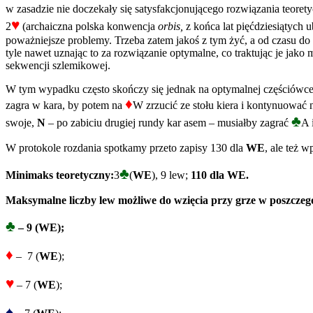
w zasadzie nie doczekały się satysfakcjonującego rozwiązania teorety
♥
2
(archaiczna polska konwencja
orbis,
z końca lat pięćdziesiątych
poważniejsze problemy. Trzeba zatem jakoś z tym żyć, a od czasu do 
tyle nawet uznając to za rozwiązanie optymalne, co traktując je jak
sekwencji szlemikowej.
W tym wypadku często skończy się jednak na optymalnej częściówce 
♦
zagra w kara, by potem na
W zrzucić ze stołu kiera i kontynuować 
♣
swoje,
N
– po zabiciu drugiej rundy kar asem – musiałby zagrać
A 
W protokole rozdania spotkamy przeto zapisy 130 dla
WE
, ale też 
♣
Minimaks teoretyczny:
3
(
WE
), 9 lew;
110 dla WE.
Maksymalne liczby lew możliwe do wzięcia przy grze w poszczeg
♣
– 9 (WE);
♦
– 7 (
WE
);
♥
– 7 (
WE
);
♠