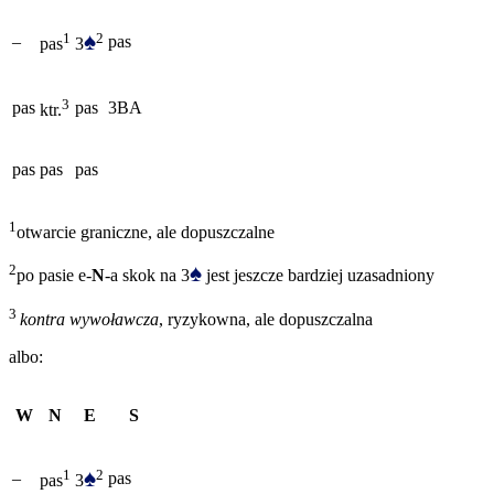
♠
2
1
–
pas
3
pas
3
pas
pas
3BA
ktr.
pas
pas
pas
1
otwarcie graniczne, ale dopuszczalne
♠
2
po pasie e-
N
-a skok na 3
jest jeszcze bardziej uzasadniony
3
kontra wywoławcza
, ryzykowna, ale dopuszczalna
albo:
W
N
E
S
♠
2
1
–
pas
3
pas