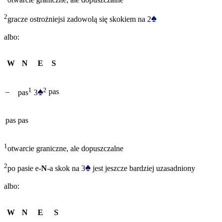
♠
2
gracze ostrożniejsi zadowolą się skokiem na 2
albo:
W
N
E
S
♠
2
1
–
pas
3
pas
pas
pas
1
otwarcie graniczne, ale dopuszczalne
♠
2
po pasie e-
N
-a skok na 3
jest jeszcze bardziej uzasadniony
albo:
W
N
E
S