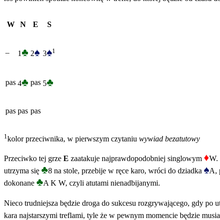
W
N
E
S
♣
♠
♠
1
–
1
2
3
♣
♣
pas
pas
4
5
pas
pas
pas
1
kolor przeciwnika, w pierwszym czytaniu
wywiad bezatutowy
♦
Przeciwko tej grze
E
zaatakuje najprawdopodobniej singlowym
W. 
♣
♠
utrzyma się
8 na stole, przebije w ręce karo, wróci do dziadka
A, 
♣
dokonane
A K W, czyli atutami nienadbijanymi.
Nieco trudniejsza będzie droga do sukcesu rozgrywającego, gdy po u
kara najstarszymi treflami, tyle że w pewnym momencie będzie mus