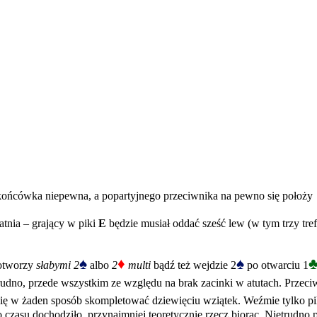
h końcówka niepewna, a popartyjnego przeciwnika na pewno się położy
atnia – grający w piki
E
będzie musiał oddać sześć lew (w tym trzy tref
♠
♦
♠
tworzy
słabymi 2
albo
2
multi
bądź też wejdzie 2
po otwarciu 1
 trudno, przede wszystkim ze względu na brak zacinki w atutach. Prze
ę w żaden sposób skompletować dziewięciu wziątek. Weźmie tylko pika,
 czasu dochodziło, przynajmniej teoretycznie rzecz biorąc. Nietrudno 