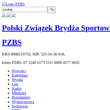
Polski Związek Brydża Sportow
PZBS
KRS
0000219753
, NIP:
525-16-56-918
,
konto PZBS:
07 1240 6175 1111 0000 4577 6692
Nowości
Kalendarz
Wyniki
Ligi
Kadra
Młodzież
Regulaminy
Wydawnictwa
Sędziowie