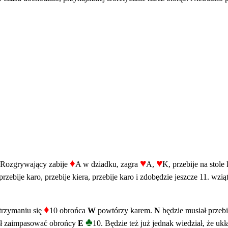
♦
♥
♥
Rozgrywający zabije
A w dziadku, zagra
A,
K, przebije na stole 
przebije karo, przebije kiera, przebije karo i zdobędzie jeszcze 11. wz
♦
trzymaniu się
10 obrońca
W
powtórzy karem.
N
będzie musiał przeb
♣
iał zaimpasować obrońcy
E
10. Będzie też już jednak wiedział, że 