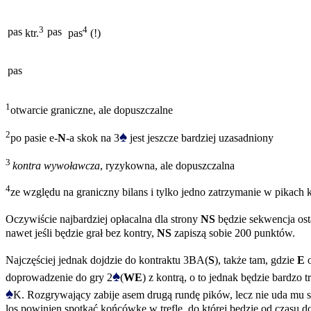
3
4
pas
pas
ktr.
pas
(!)
pas
1
otwarcie graniczne, ale dopuszczalne
♠
2
po pasie e-
N
-a skok na 3
jest jeszcze bardziej uzasadniony
3
kontra wywoławcza
, ryzykowna, ale dopuszczalna
4
ze względu na graniczny bilans i tylko jedno zatrzymanie w pikac
Oczywiście najbardziej opłacalna dla strony
NS
będzie sekwencja ost
nawet jeśli będzie grał bez kontry,
NS
zapiszą sobie 200 punktów.
Najczęściej jednak dojdzie do kontraktu 3BA(
S
), także tam, gdzie
E
o
♠
doprowadzenie do gry 2
(
WE
) z kontrą, o to jednak będzie bardzo
♠
K. Rozgrywający zabije asem drugą rundę pików, lecz nie uda mu si
los powinien spotkać końcówkę w trefle, do której będzie od czasu do