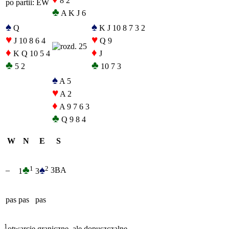
8 2
po partii: EW
♣
A K J 6
♠
♠
Q
K J 10 8 7 3 2
♥
♥
J 10 8 6 4
Q 9
♦
♦
K Q 10 5 4
J
♣
♣
5 2
10 7 3
♠
A 5
♥
A 2
♦
A 9 7 6 3
♣
Q 9 8 4
W
N
E
S
♣
♠
1
2
–
3BA
1
3
pas
pas
pas
1
otwarcie graniczne, ale dopuszczalne