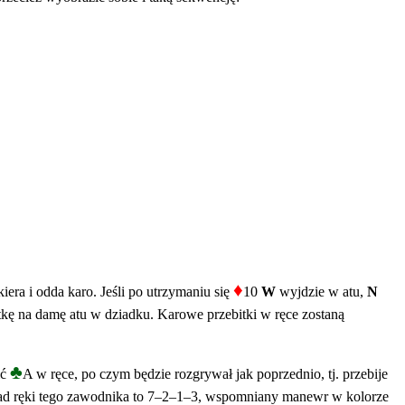
♦
kiera i odda karo. Jeśli po utrzymaniu się
10
W
wyjdzie w atu,
N
iątkę na damę atu w dziadku. Karowe przebitki w ręce zostaną
♣
ić
A w ręce, po czym będzie rozgrywał jak poprzednio, tj. przebije
układ ręki tego zawodnika to 7–2–1–3, wspomniany manewr w kolorze