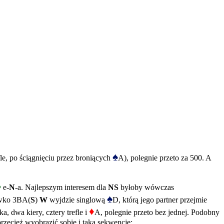
♠
le, po ściągnięciu przez broniących
A), polegnie przeto za 500. A
♣
e-
N
-a. Najlepszym interesem dla
NS
byłoby wówczas
♠
ciwko 3BA(
S
)
W
wyjdzie singlową
D, którą jego partner przejmie
♦
 dwa kiery, cztery trefle i
A, polegnie przeto bez jednej. Podobny
przecież wyobrazić sobie i taką sekwencję: