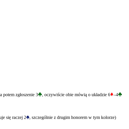
♣
♦
♣
 a potem zgłoszenie 3
, oczywiście obie mówią o układzie 6
–4
♠
e się raczej 2
, szczególnie z drugim honorem w tym kolorze)