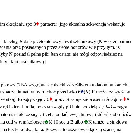
♦
im okrążeniu (po 3
partnera), jego aktualna sekwencja wskazuje
dnak pełny,
S
daje przeto atutowy inwit szlemikowy (
N
wie, że partner
ania oraz posiadanych przez siebie honorów wie przy tym, iż
gdyby
N
posiadał pełne piki [ten ostatni nie mógł odpowiedzieć na
iery i krótkość pikową)]
y i pikowy (7BA wygrywa się dzięki szczęśliwym układom w karach i
♠
 znaczeniu naturalnym [choć przeciwko 6
(
N
)
E
może też wyjść w
♦
♦
rzebitką]. Rozgrywający 6
, gracz
S
zabije kiera asem i ściągnie
A
 ręki kiera i trefla, po czym – gdy piki nie podzielą się 3–3 – zagra
i natomiast okaże się, iż trzeba oddać lewę atutową (któryś z obrońców
♣
♣
 na cud w tym kolorze (
K 10 sec u
E
albo
K tamże, a singlowa
 ma też tylko dwa kara. Pozwala to oszacować łączną szansę na