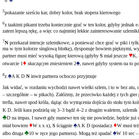
6
5
pokazanie sześciu kar, dobry kolor, brak stopera kierowego
6
z taakimi pikami trzeba koniecznie grać w ten kolor, gdyby jednak e
zatem lepszą rękę, a więc co najmniej lekkie zainteresowanie szlemik
7
N
przekazał intencje szlemikowe, a ponieważ chce grać w piki i tyl
ma w tym kolorze singlową blotkę), dysponuje bowiem pięknymi, wys
♥
partner musi mieć wysoką figurę kierową (gdyby
S
miał jeszcze
K, 
♦
♠
otwarcie 1
skaczącym zniesieniem
2
, nawet gdyby system na to p
♠
8
z
A K D
N
inwit partnera ochoczo przyjmuje
Jak widać, w rozdaniu wychodzi nawet wielki szlem, i to w bez atu
– szczególnie – w pikach). Załóżmy, że przeciwko każdej z tych gier
trefla, nawet spod króla, dążąc do wytrącenia dojścia do stołu tym
K D. Jeśli kara podzielą się 3–3 bądź 4–2 z drugim waletem, szlemi
♣
D na impas. I nawet gdy manewr ten się nie powiedzie, będzie już dy
♦
♠
♦
miał bowiem
W x x x),
S
ściągnie
A K D (posiadacz
W musi też
♣
♠
albo druga
10 w ręce jego partnera). Mogą też spadać
W 10 sec –