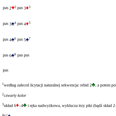
♥
♦
2
3
pas
pas
2
3
♠
♦
4
5
pas
pas
3
4
♠
♠
6
7
pas
pas
4
5
♠
8
pas
pas
pas
6
pas
♣
1
według zaleceń licytacji naturalnej sekwencja: rebid 2
, a potem po
2
czwarty kolor
♦
♣
3
układ 6
–4
i ręka nadwyżkowa, wyklucza trzy piki (bądź skład 2–2
♠
4
+