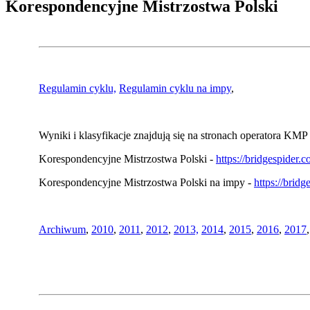
Korespondencyjne Mistrzostwa Polski
Regulamin cyklu,
Regulamin cyklu na impy
,
Wyniki i klasyfikacje znajdują się na stronach operatora KMP 
Korespondencyjne Mistrzostwa Polski -
https://bridgespider
Korespondencyjne Mistrzostwa Polski na impy -
https://brid
Archiwum
,
2010
,
2011
,
2012
,
2013,
2014
,
2015
,
2016
,
2017