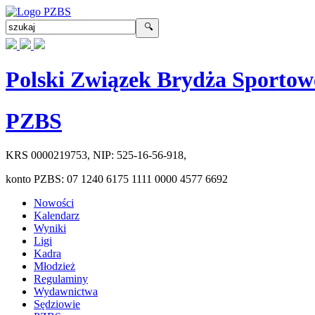
Polski Związek Brydża Sportow
PZBS
KRS
0000219753
, NIP:
525-16-56-918
,
konto PZBS:
07 1240 6175 1111 0000 4577 6692
Nowości
Kalendarz
Wyniki
Ligi
Kadra
Młodzież
Regulaminy
Wydawnictwa
Sędziowie