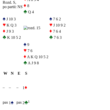
Rozd. S,
♦
8
po partii: NS
♣
Q 4
♠
♠
J 10 3
7 6 2
♥
♥
K Q 3
J 10 9 2
♦
♦
J 9 3
7 6 4
♣
♣
K 10 5 2
7 6 3
♠
9
♥
7 6
♦
A K Q 10 5 2
♣
A J 9 8
W
N
E
S
♦
–
–
–
1
♠
♣
1
pas
pas
1
2