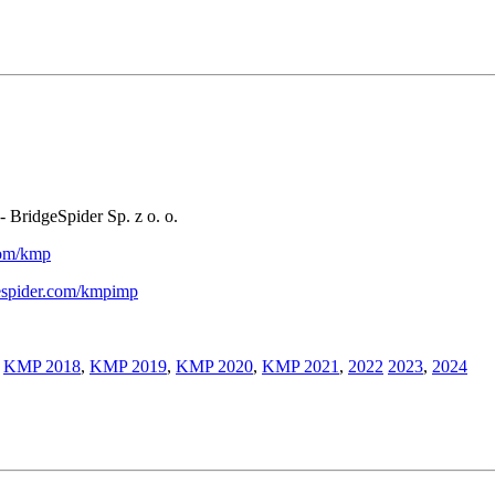
- BridgeSpider Sp. z o. o.
.com/kmp
gespider.com/kmpimp
,
KMP 2018
,
KMP 2019
,
KMP 2020
,
KMP 2021
,
2022
2023
,
2024