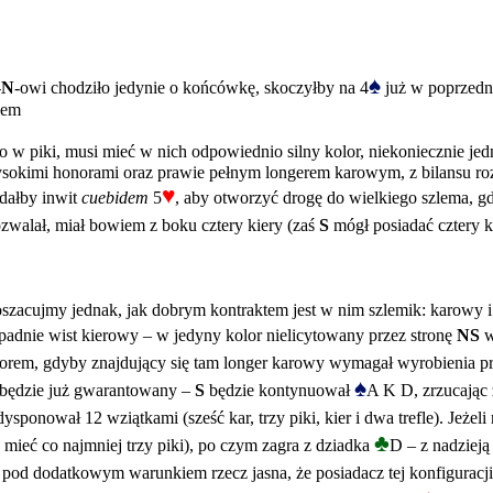
♠
-
N
-owi chodziło jedynie o końcówkę, skoczyłby na 4
już w poprzedn
iem
ko w piki, musi mieć w nich odpowiednio silny kolor, niekoniecznie je
okimi honorami oraz prawie pełnym longerem karowym, z bilansu rozd
♥
dałby inwit
cuebidem
5
, aby otworzyć drogę do wielkiego szlema, 
ozwalał, miał bowiem z boku cztery kiery (zaś
S
mógł posiadać cztery k
, oszacujmy jednak, jak dobrym kontraktem jest w nim szlemik: karow
 padnie wist kierowy – w jedyny kolor nielicytowany przez stronę
NS
w
 kolorem, gdyby znajdujący się tam longer karowy wymagał wyrobienia p
♠
k będzie już gwarantowany –
S
będzie kontynuował
A K D, zrzucając z
sponował 12 wziątkami (sześć kar, trzy piki, kier i dwa trefle). Jeżel
♣
 mieć co najmniej trzy piki), po czym zagra z dziadka
D – z nadzieją
 pod dodatkowym warunkiem rzecz jasna, że posiadacz tej konfiguracji