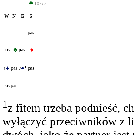
♣
10 6 2
W
N
E
S
–
–
–
pas
♣
♦
pas
pas
1
1
♠
♠
1
pas
pas
1
2
pas
pas
1
z fitem trzeba podnieść, c
wyłączyć przeciwników z lic
dwóch, jako że partner jest 