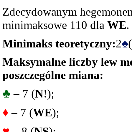
Zdecydowanym hegemonem 
minimaksowe 110 dla
WE
.
♠
Minimaks teoretyczny:
2
(
Maksymalne liczby lew mo
poszczególne miana:
♣
– 7 (
N
!);
♦
– 7 (
WE
);
♥
– 8 (
NS
);