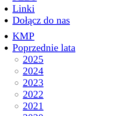
Linki
Dołącz do nas
KMP
Poprzednie lata
2025
2024
2023
2022
2021