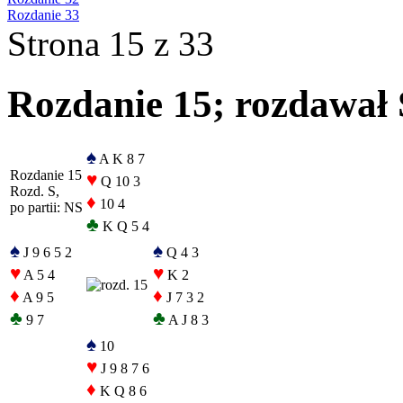
Rozdanie 33
Strona 15 z 33
Rozdanie 15; rozdawał S
♠
A K 8 7
Rozdanie 15
♥
Q 10 3
Rozd. S,
♦
10 4
po partii: NS
♣
K Q 5 4
♠
♠
J 9 6 5 2
Q 4 3
♥
♥
A 5 4
K 2
♦
♦
A 9 5
J 7 3 2
♣
♣
9 7
A J 8 3
♠
10
♥
J 9 8 7 6
♦
K Q 8 6