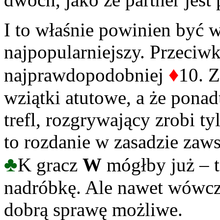
I to właśnie powinien być 
najpopularniejszy. Przeci
♦
najprawdopodobniej
10. 
wziątki atutowe, a że ponadt
trefl, rozgrywający zrobi t
to rozdanie w zasadzie zaws
♣
K gracz
W
mógłby już – t
nadróbkę. Ale nawet wówcza
dobrą sprawę możliwe.