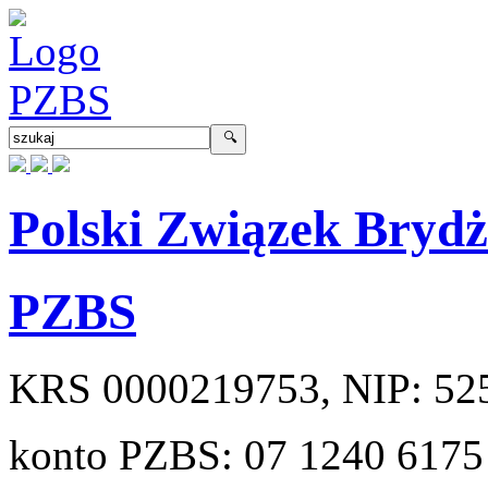
Polski Związek Bryd
PZBS
KRS
0000219753
, NIP:
52
konto PZBS:
07 1240 6175