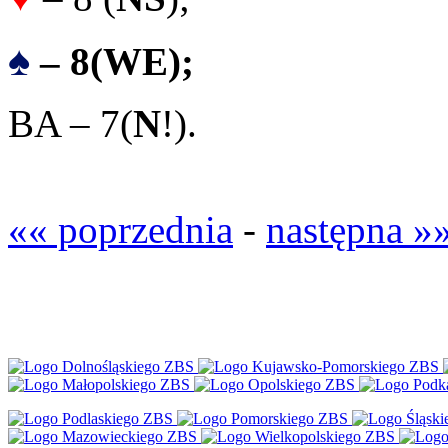
♠
– 8
(WE);
BA – 7(
N
!).
«« poprzednia
-
następna »