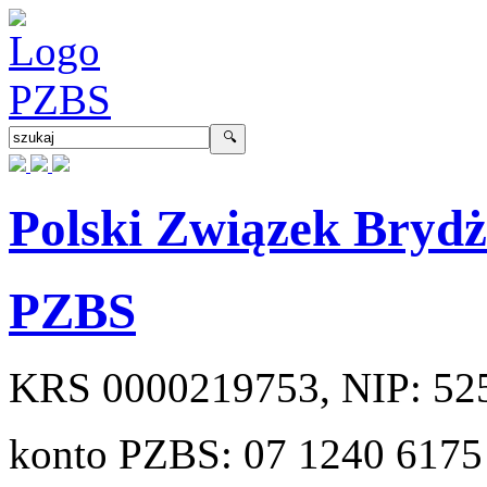
Polski Związek Bryd
PZBS
KRS
0000219753
, NIP:
52
konto PZBS:
07 1240 6175