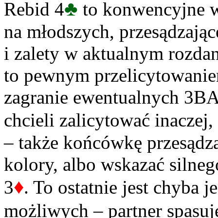
♣
Rebid 4
to konwencyjne 
na młodszych, przesądzają
i zalety w aktualnym rozda
to pewnym przelicytowanie
zagranie ewentualnych 3BA
chcieli zalicytować inaczej,
– także końcówkę przesądz
kolory, albo wskazać silneg
♦
3
. To ostatnie jest chyba
możliwych – partner spasuj