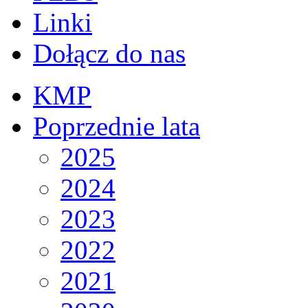
Linki
Dołącz do nas
KMP
Poprzednie lata
2025
2024
2023
2022
2021