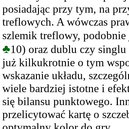
posiadając przy tym, na prz
treflowych. A wówczas pra
szlemik treflowy, podobnie
♣
10) oraz dublu czy singl
już kilkukrotnie o tym wsp
wskazanie układu, szczegól
wiele bardziej istotne i efe
się bilansu punktowego. Inn
przelicytować kartę o szczeb
optymalny kolor do gry.