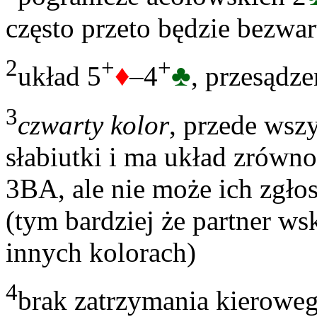
często przeto będzie bezwa
2
+
+
♦
♣
układ 5
–4
, przesądze
3
czwarty kolor
, przede wsz
słabiutki i ma układ zrówn
3BA, ale nie może ich zgłos
(tym bardziej że partner w
innych kolorach)
4
brak zatrzymania kieroweg