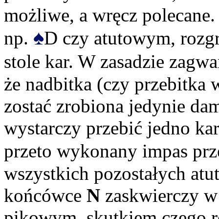
możliwe, a wręcz polecane
♠
np.
D czy atutowym, rozgr
stole kar. W zasadzie zagwa
że nadbitka (czy przebitka
zostać zrobiona jedynie dam
wystarczy przebić jedno ka
przeto wykonany impas pr
wszystkich pozostałych atu
końcówce
N
zaskwierczy w
pikowym, skutkiem czego r