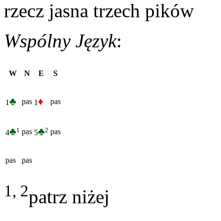
rzecz jasna trzech pików
Wspólny Język
:
W
N
E
S
♣
♦
pas
pas
1
1
♣
♣
1
2
pas
pas
4
5
pas
pas
1, 2
patrz niżej