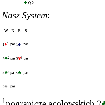
♣
Q 2
Nasz System
:
W
N
E
S
♦
♠
1
pas
pas
1
1
♣
♥
2
3
pas
pas
3
3
♣
♣
4
pas
pas
4
5
pas
pas
1
pogranicze acolowskich 2