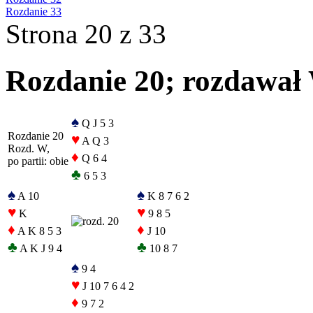
Rozdanie 33
Strona 20 z 33
Rozdanie 20; rozdawał W
♠
Q J 5 3
Rozdanie 20
♥
A Q 3
Rozd. W,
♦
Q 6 4
po partii: obie
♣
6 5 3
♠
♠
A 10
K 8 7 6 2
♥
♥
K
9 8 5
♦
♦
A K 8 5 3
J 10
♣
♣
A K J 9 4
10 8 7
♠
9 4
♥
J 10 7 6 4 2
♦
9 7 2