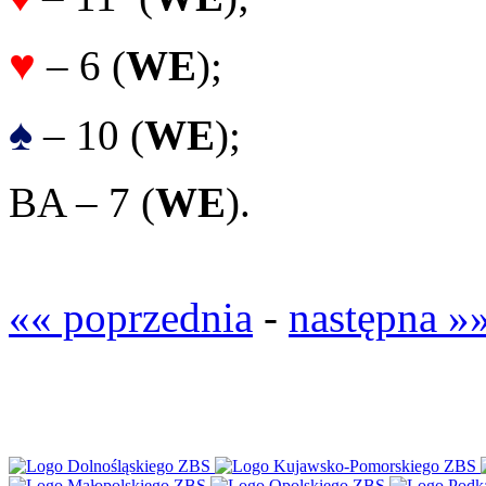
♥
– 6 (
WE
);
♠
– 10 (
WE
);
BA – 7 (
WE
).
«« poprzednia
-
następna »