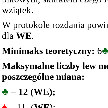
wziątek.
W protokole rozdania powi
dla
WE
.
Minimaks teoretyczny:
6
Maksymalne liczby lew mo
poszczególne miana:
♣
– 12 (WE);
♦
– 11 (
WE
);