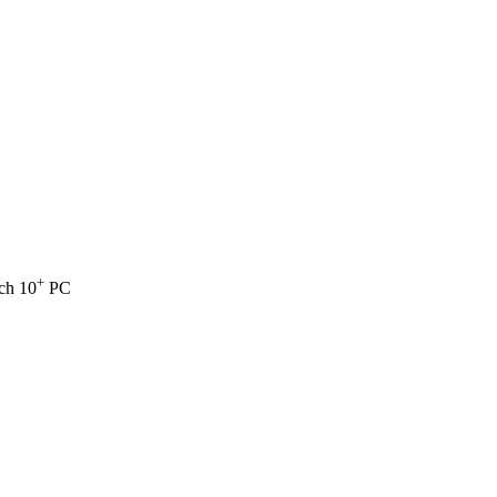
+
ych 10
PC