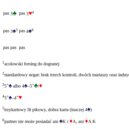
♣
♥
4
pas
pas
3
3
♠
♠
5
6
pas
pas
3
4
pas
pas
pas
1
acolowski forsing do dogranej
2
standardowy negat: brak trzech kontroli, dwóch mariaszy oraz ładn
♠
♠
♣
♦
3
+
+
5
albo 4
–5
/
♠
♥
4
+
+
5
–4
♠
5
trzykartowy fit pikowy, dobra karta (inaczej 4
)
♠
♦
♦
6
partner nie może posiadać ani
K i
A, ani
A K