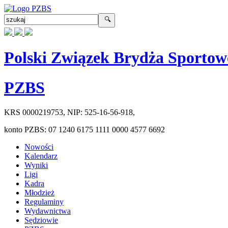
Polski Związek Brydża Sportow
PZBS
KRS
0000219753
, NIP:
525-16-56-918
,
konto PZBS:
07 1240 6175 1111 0000 4577 6692
Nowości
Kalendarz
Wyniki
Ligi
Kadra
Młodzież
Regulaminy
Wydawnictwa
Sędziowie