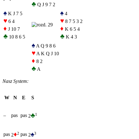
♣
Q J 9 7 2
♠
♠
K J 7 5
4
♥
♥
6 4
8 7 5 3 2
♦
♦
J 10 7
K 6 5 4
♣
♣
10 8 6 5
K 4 3
♠
A Q 9 8 6
♥
A K Q J 10
♦
8 2
♣
A
Nasz System:
W
N
E
S
♣
1
–
pas
pas
2
♦
♠
2
3
pas
pas
2
2