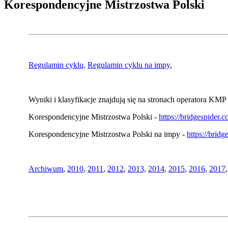
Korespondencyjne Mistrzostwa Polski
Regulamin cyklu,
Regulamin cyklu na impy
,
Wyniki i klasyfikacje znajdują się na stronach operatora KMP 
Korespondencyjne Mistrzostwa Polski -
https://bridgespider
Korespondencyjne Mistrzostwa Polski na impy -
https://brid
Archiwum
,
2010
,
2011
,
2012
,
2013,
2014
,
2015
,
2016
,
2017