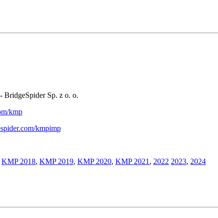
- BridgeSpider Sp. z o. o.
.com/kmp
gespider.com/kmpimp
,
KMP 2018
,
KMP 2019
,
KMP 2020
,
KMP 2021
,
2022
2023
,
2024