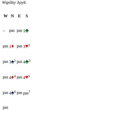
Wspólny Język
:
W
N
E
S
♣
–
pas
pas
1
♦
♥
1
pas
pas
1
3
♠
♣
2
3
pas
pas
3
4
♦
♥
4
5
pas
pas
4
4
♠
6
7
pas
pas
4
pas
pas