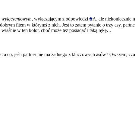
♠
 wyłączeniowym,
wyłączającym z odpowiedzi
A, ale niekoniecznie 
rym fitem w którymś z nich. Jest to zatem pytanie o trzy asy, partner 
rać właśnie w ten kolor, choć może też posiadać i taką rękę…
wa: a co, jeśli partner nie ma żadnego z kluczowych asów? Owszem, cza