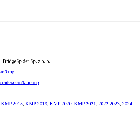
- BridgeSpider Sp. z o. o.
.com/kmp
gespider.com/kmpimp
,
KMP 2018
,
KMP 2019
,
KMP 2020
,
KMP 2021
,
2022
2023
,
2024