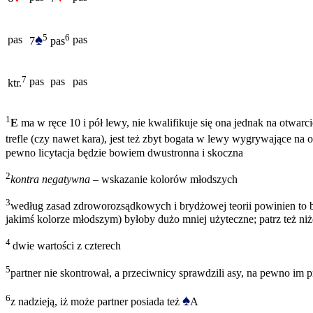
♠
5
6
pas
pas
7
pas
7
pas
pas
pas
ktr.
1
E
ma w ręce 10 i pół lewy, nie kwalifikuje się ona jednak na otwarc
trefle (czy nawet kara), jest też zbyt bogata w lewy wygrywające na 
pewno licytacja będzie bowiem dwustronna i skoczna
2
kontra negatywna
– wskazanie kolorów młodszych
3
według zasad zdroworozsądkowych i brydżowej teorii powinien to
jakimś kolorze młodszym) byłoby dużo mniej użyteczne; patrz też niż
4
dwie wartości z czterech
5
partner nie skontrował, a przeciwnicy sprawdzili asy, na pewno im 
♠
6
z nadzieją, iż może partner posiada też
A