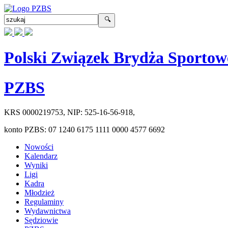
Polski Związek Brydża Sportow
PZBS
KRS
0000219753
, NIP:
525-16-56-918
,
konto PZBS:
07 1240 6175 1111 0000 4577 6692
Nowości
Kalendarz
Wyniki
Ligi
Kadra
Młodzież
Regulaminy
Wydawnictwa
Sędziowie