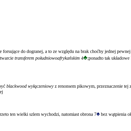
ie forsujące do dogranej, a to ze względu na brak choćby jednej pewne
♣
otwarcie
transferem południowoafrykańskim
4
;ponadto tak układowe k
 być
blackwood wyłączeniowy
z renonsem pikowym, przeznaczenie tej z
ej
♠
przeto ten wielki szlem wychodzi, natomiast obrona 7
bez wątpienia ok