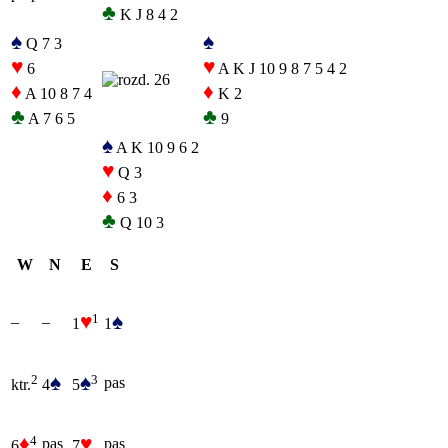
♣
K J 8 4 2
♠
♠
Q 7 3
♥
♥
6
A K J 10 9 8 7 5 4 2
♦
♦
A 10 8 7 4
K 2
♣
♣
A 7 6 5
9
♠
A K 10 9 6 2
♥
Q 3
♦
6 3
♣
Q 10 3
W
N
E
S
♥
♠
1
–
–
1
1
♠
♠
3
2
pas
4
5
ktr.
♦
♥
4
pas
pas
6
7