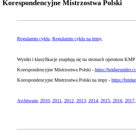
Korespondencyjne Mistrzostwa Polski
Regulamin cyklu,
Regulamin cyklu na impy
,
Wyniki i klasyfikacje znajdują się na stronach operatora KMP 
Korespondencyjne Mistrzostwa Polski -
https://bridgespider
Korespondencyjne Mistrzostwa Polski na impy -
https://brid
Archiwum
,
2010
,
2011
,
2012
,
2013,
2014
,
2015
,
2016
,
2017