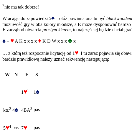
7
nie ma tak dobrze!
♠
Wracając do zapowiedzi 5
– otóż powinna ona tu być
blackwoodem
możliwość gry w oba kolory młodsze, a
E
może dysponować bardzo dob
E
zaczął od otwarcia
prostym kierem
, to najczęściej będzie chciał g
♠
♥
♦
♣
–
A K x x x x
K D W x x x
x
♥
… z którą też rozpocznie licytację od 1
. I tu zaraz pojawia się oba
bardzie prawidłową należy uznać sekwencję następującą:
W
N
E
S
♥
♠
1
–
–
1
1
♠
2
3
pas
4
ktr.
4BA
♥
♥
4
pas
pas
5
7