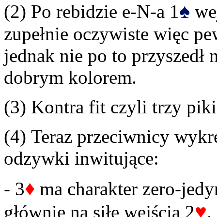
♠
(2) Po rebidzie e-N-a 1
wej
zupełnie oczywiste więc pe
jednak nie po to przyszedł 
dobrym kolorem.
(3) Kontra fit czyli trzy piki
(4) Teraz przeciwnicy wyk
odzywki inwitujące:
♦
- 3
ma charakter zero-jedy
♥
głównie na siłę wejścia 2
.