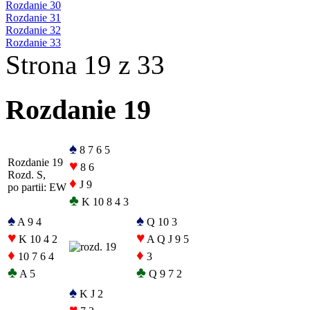
Rozdanie 30
Rozdanie 31
Rozdanie 32
Rozdanie 33
Strona 19 z 33
Rozdanie 19
♠
8 7 6 5
Rozdanie 19
♥
8 6
Rozd. S,
♦
J 9
po partii: EW
♣
K 10 8 4 3
♠
♠
A 9 4
Q 10 3
♥
♥
K 10 4 2
A Q J 9 5
♦
♦
10 7 6 4
3
♣
♣
A 5
Q 9 7 2
♠
K J 2