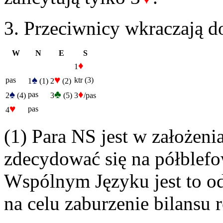
3. Przeciwnicy wkraczają do
W
N
E
S
♦
1
♠
♥
pas
ktr (3)
1
(1)
2
(2)
♠
♣
♦
pas
2
(4)
3
(5)
3
/pas
♥
pas
4
(1) Para NS jest w założen
zdecydować się na półblefo
Wspólnym Języku jest to o
na celu zaburzenie bilansu 