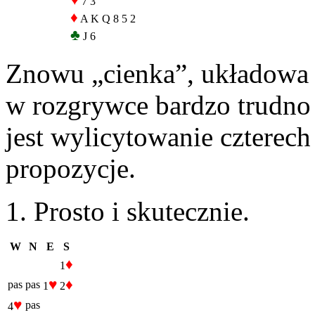
♥
7 3
♦
A K Q 8 5 2
♣
J 6
Znowu „cienka”, układowa 
w rozgrywce bardzo trudno
jest wylicytowanie czterech
propozycje.
1. Prosto i skutecznie.
W
N
E
S
♦
1
♥
♦
pas
pas
1
2
♥
pas
4