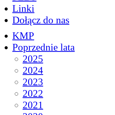
Linki
Dołącz do nas
KMP
Poprzednie lata
2025
2024
2023
2022
2021