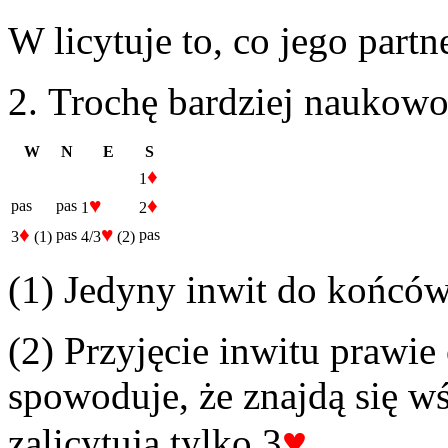
W licytuje to, co jego part
2. Trochę bardziej naukowo
W
N
E
S
♦
1
♥
♦
pas
pas
1
2
♦
♥
pas
pas
3
(1)
4/3
(2)
(1) Jedyny inwit do końców
(2) Przyjęcie inwitu prawie
spowoduje, że znajdą się wś
♥
zalicytują tylko 3
.