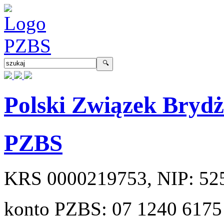
Polski Związek Bryd
PZBS
KRS
0000219753
, NIP:
52
konto PZBS:
07 1240 6175