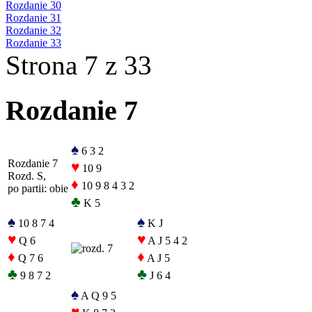
Rozdanie 30
Rozdanie 31
Rozdanie 32
Rozdanie 33
Strona 7 z 33
Rozdanie 7
♠
6 3 2
Rozdanie 7
♥
10 9
Rozd. S,
♦
10 9 8 4 3 2
po partii: obie
♣
K 5
♠
♠
10 8 7 4
K J
♥
♥
Q 6
A J 5 4 2
♦
♦
Q 7 6
A J 5
♣
♣
9 8 7 2
J 6 4
♠
A Q 9 5