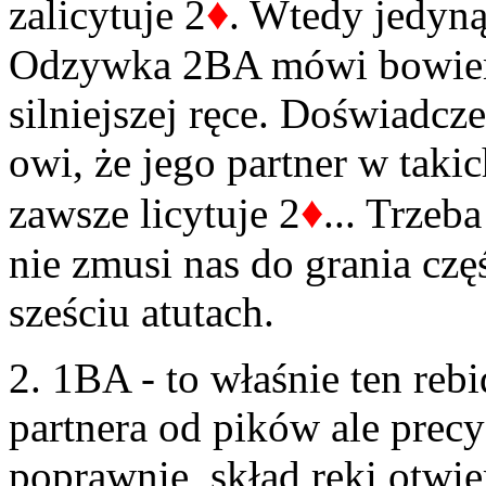
♦
zalicytuje 2
. Wtedy jedyną
Odzywka 2BA mówi bowiem 
silniejszej ręce. Doświadc
owi, że jego partner w taki
♦
zawsze licytuje 2
... Trzeb
nie zmusi nas do grania cz
sześciu atutach.
2. 1BA - to właśnie ten re
partnera od pików ale precyz
poprawnie, skład ręki otwie