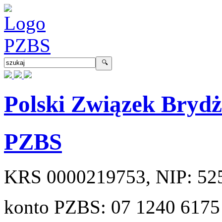
Polski Związek Bryd
PZBS
KRS
0000219753
, NIP:
52
konto PZBS:
07 1240 6175