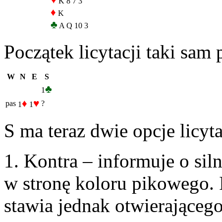
♥
K 8 7 3
♦
K
♣
A Q 10 3
Początek licytacji taki sam 
W
N
E
S
♣
1
♦
♥
pas
?
1
1
S ma teraz dwie opcje licyt
1. Kontra – informuje o siln
w stronę koloru pikowego. 
stawia jednak otwierającego