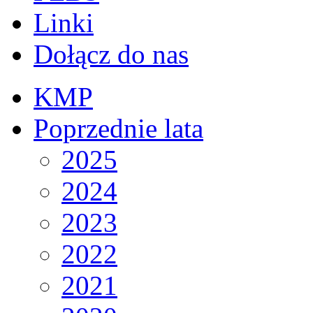
Linki
Dołącz do nas
KMP
Poprzednie lata
2025
2024
2023
2022
2021