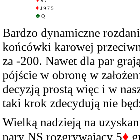
♥
8 7
♦
J 9 7 5
♣
Q
Bardzo dynamiczne rozdani
końcówki karowej przeciwn
za -200. Nawet dla par gra
pójście w obronę w założeni
decyzją prostą więc i w nasz
taki krok zdecydują nie będ
Wielką nadzieją na uzyska
♦
pary NS rozgrywający 5
gr