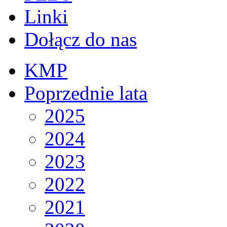
Linki
Dołącz do nas
KMP
Poprzednie lata
2025
2024
2023
2022
2021