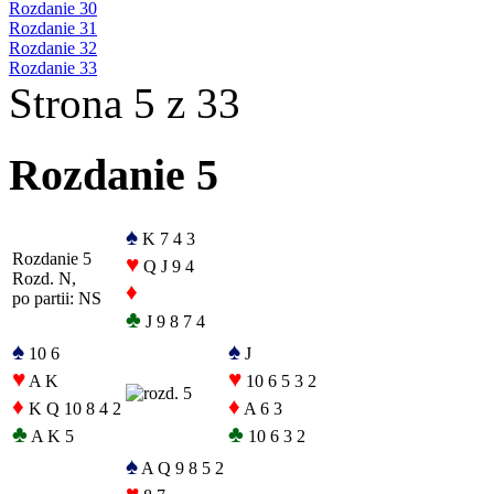
Rozdanie 30
Rozdanie 31
Rozdanie 32
Rozdanie 33
Strona 5 z 33
Rozdanie 5
♠
K 7 4 3
Rozdanie 5
♥
Q J 9 4
Rozd. N,
♦
po partii: NS
♣
J 9 8 7 4
♠
♠
10 6
J
♥
♥
A K
10 6 5 3 2
♦
♦
K Q 10 8 4 2
A 6 3
♣
♣
A K 5
10 6 3 2
♠
A Q 9 8 5 2