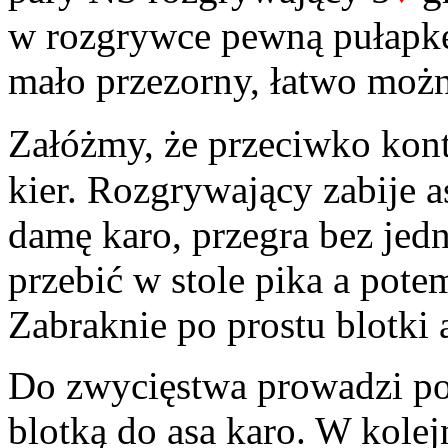
w rozgrywce pewną pułapkę
mało przezorny, łatwo moż
Załóżmy, że przeciwko kon
kier. Rozgrywający zabije as
damę karo, przegra bez jed
przebić w stole pika a pot
Zabraknie po prostu blotki 
Do zwycięstwa prowadzi po
blotką do asa karo. W kolej