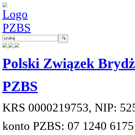
Polski Związek Bryd
PZBS
KRS
0000219753
, NIP:
52
konto PZBS:
07 1240 6175