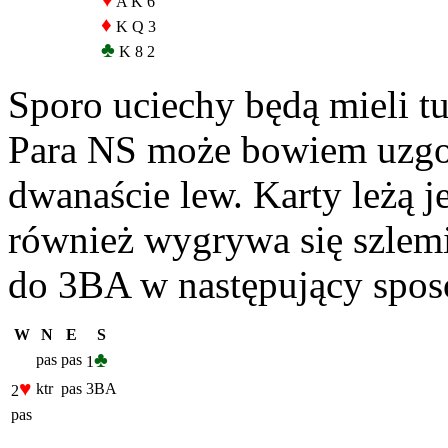
♥
A K 6
♦
K Q 3
♣
K 8 2
Sporo uciechy będą mieli t
Para NS może bowiem uzgodn
dwanaście lew. Karty leżą 
również wygrywa się szlem
do 3BA w następujący spos
W
N
E
S
♣
pas
pas
1
♥
ktr
pas
3BA
2
pas