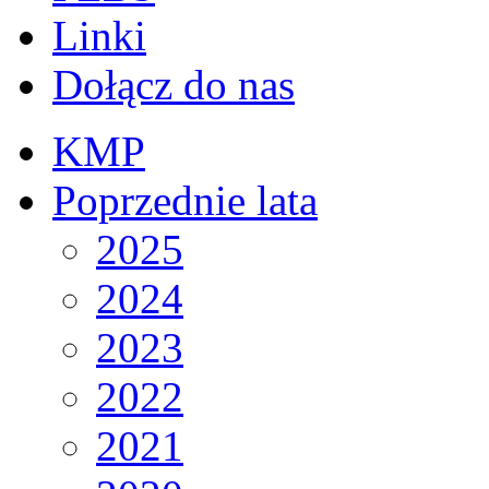
Linki
Dołącz do nas
KMP
Poprzednie lata
2025
2024
2023
2022
2021