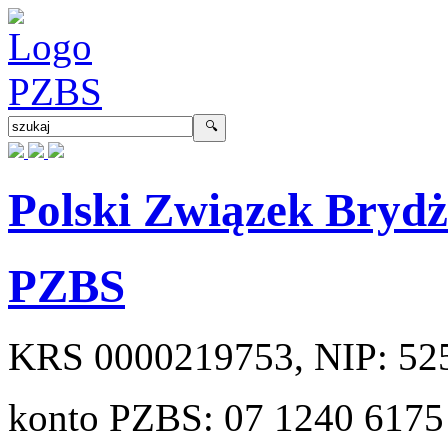
Polski Związek Bryd
PZBS
KRS
0000219753
, NIP:
52
konto PZBS:
07 1240 6175