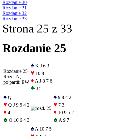
Rozdanie 30
Rozdanie 31
Rozdanie 32
Rozdanie 33
Strona 25 z 33
Rozdanie 25
♠
K J 6 3
Rozdanie 25
♥
10 8
Rozd. N,
♦
A J 8 7 6
po partii: EW
♣
J 5
♠
♠
Q
9 8 4 2
♥
♥
Q J 9 5 4 2
7 3
♦
♦
4
10 9 5 2
♣
♣
Q 10 6 4 3
A 9 7
♠
A 10 7 5