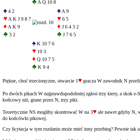
♣
A Q 10 8
♠
♠
4 2
A 9
♥
♥
A K J 9 8 7
6 5
♦
♦
A K 9
J 6 4 3 2
♣
♣
3 2
J 7 6 5
♠
K 10 7 6
♥
10 3
♦
Q 10 7 5
♣
K 9 4
♥
Piękne, choć trzecioręczne, otwarcie 1
gracza W zawodnik N przelic
Po dwóch pikach W najprawdopodobniej zgłosi trzy kiery, a skok e-S
końcowy niż, grane przez N, trzy piki.
♥
Teoretycznie NS mogliby skontrować W na 3
ale nawet gdyby N, w 
do końcówki pikowej.
Czy licytacja w tym rozdaniu może mieć inny przebieg? Pewnie tak al