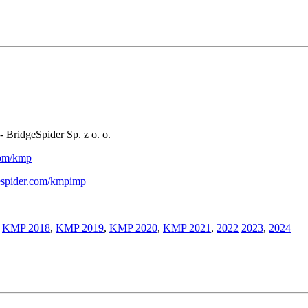
- BridgeSpider Sp. z o. o.
.com/kmp
gespider.com/kmpimp
,
KMP 2018
,
KMP 2019
,
KMP 2020
,
KMP 2021
,
2022
2023
,
2024