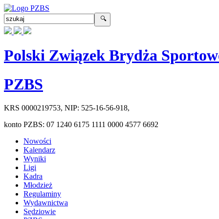
Polski Związek Brydża Sportow
PZBS
KRS
0000219753
, NIP:
525-16-56-918
,
konto PZBS:
07 1240 6175 1111 0000 4577 6692
Nowości
Kalendarz
Wyniki
Ligi
Kadra
Młodzież
Regulaminy
Wydawnictwa
Sędziowie