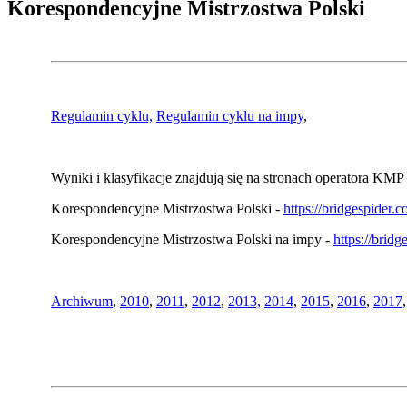
Korespondencyjne Mistrzostwa Polski
Regulamin cyklu,
Regulamin cyklu na impy
,
Wyniki i klasyfikacje znajdują się na stronach operatora KMP 
Korespondencyjne Mistrzostwa Polski -
https://bridgespider
Korespondencyjne Mistrzostwa Polski na impy -
https://brid
Archiwum
,
2010
,
2011
,
2012
,
2013,
2014
,
2015
,
2016
,
2017