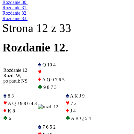
Rozdanie 30.
Rozdanie 31.
Rozdanie 32.
Rozdanie 33.
Strona 12 z 33
Rozdanie 12.
♠
Q 10 4
Rozdanie 12
♥
Rozd. W,
♦
A Q 9 7 6 5
po partii: NS
♣
9 8 7 3
♠
♠
8 3
A K J 9
♥
♥
A Q J 9 8 6 4 3
7 2
♦
♦
K 8
J 4
♣
♣
6
A K Q 5 4
♠
7 6 5 2