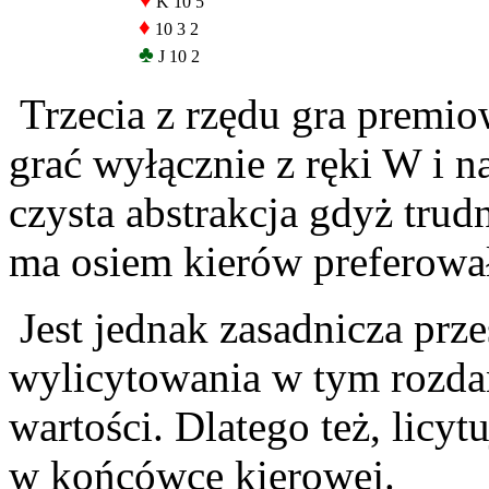
♥
K 10 5
♦
10 3 2
♣
J 10 2
Trzecia z rzędu gra premio
grać wyłącznie z ręki W i na
czysta abstrakcja gdyż trud
ma osiem kierów preferował
Jest jednak zasadnicza prze
wylicytowania w tym rozda
wartości. Dlatego też, licy
w końcówce kierowej.