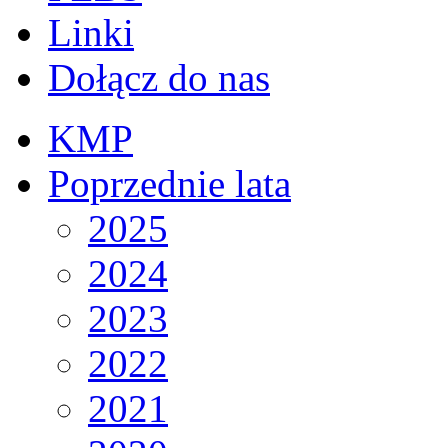
Linki
Dołącz do nas
KMP
Poprzednie lata
2025
2024
2023
2022
2021