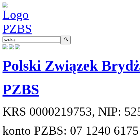
Polski Związek Bryd
PZBS
KRS
0000219753
, NIP:
52
konto PZBS:
07 1240 6175