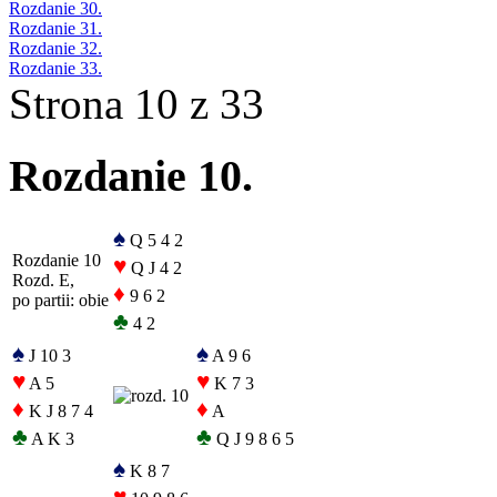
Rozdanie 30.
Rozdanie 31.
Rozdanie 32.
Rozdanie 33.
Strona 10 z 33
Rozdanie 10.
♠
Q 5 4 2
Rozdanie 10
♥
Q J 4 2
Rozd. E,
♦
9 6 2
po partii: obie
♣
4 2
♠
♠
J 10 3
A 9 6
♥
♥
A 5
K 7 3
♦
♦
K J 8 7 4
A
♣
♣
A K 3
Q J 9 8 6 5
♠
K 8 7