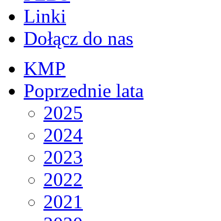
Linki
Dołącz do nas
KMP
Poprzednie lata
2025
2024
2023
2022
2021