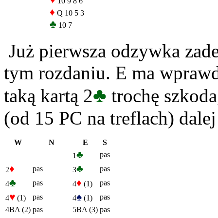
♥
10 9 8 6
♦
Q 10 5 3
♣
10 7
Już pierwsza odzywka zade
tym rozdaniu. E ma wprawdz
♣
taką kartą 2
trochę szkoda,
(od 15 PC na treflach) dal
W
N
E
S
♣
pas
1
♦
♣
pas
pas
2
3
♣
♦
pas
pas
4
4
(1)
♥
♠
pas
pas
4
(1)
4
(1)
4BA (2)
pas
5BA (3)
pas