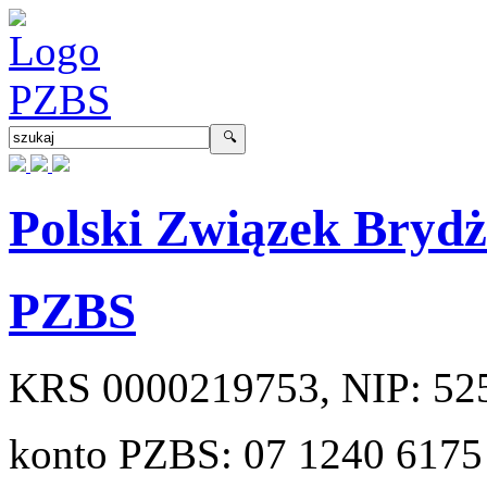
Polski Związek Bryd
PZBS
KRS
0000219753
, NIP:
52
konto PZBS:
07 1240 6175