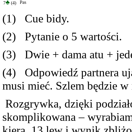
♣
Pas
7
(4)
(1) Cue bidy.
(2) Pytanie o 5 wartości.
(3) Dwie + dama atu + jede
(4) Odpowiedź partnera uja
musi mieć. Szlem będzie w 
Rozgrywka, dzięki podziało
skomplikowana – wyrabiamy 
kiera. 13 lew i wynik zbli